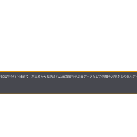
配信等を行う目的で、第三者から提供された位置情報や広告データなどの情報をお客さまの個人デー
要
プライバシーポリシー
について
配送について