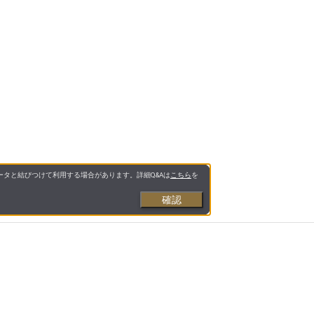
タと結びつけて利用する場合があります。詳細Q&Aは
こちら
を
確認
お支払いについて
送料について