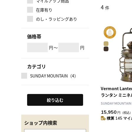
マイルアップ商品
4
件
在庫有り
のし・ラッピングあり
価格帯
円
～
円
カテゴリ
SUNDAY MOUNTAIN（4）
Vermont Lan
ランタン ミニネ
絞り込む
タンフロストグ
SUNDAY MOUNTAIN
15,950
円
（税込
積算 145 マイル
ショップ内検索