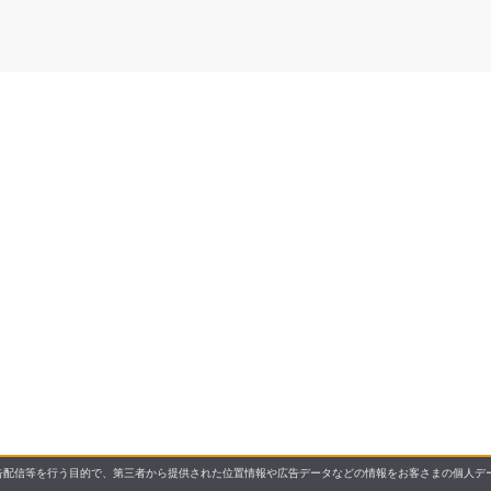
配信等を行う目的で、第三者から提供された位置情報や広告データなどの情報をお客さまの個人デー