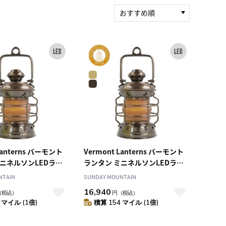
おすすめ順
新着順
積算マイル率（高い
順）
人気順
レビュー件数（多い
順）
レビュー評価（高い
順）
価格（安い順）
価格（高い順）
Lanterns バーモント
Vermont Lanterns バーモント
ミニネルソンLEDラン
ランタン ミニネルソンLEDラン
トグラスアンバー
タンフロストグラスアンバー
NTAIN
SUNDAY MOUNTAIN
16,940
（税込）
円
（税込）
 マイル (1倍)
積算 154 マイル (1倍)