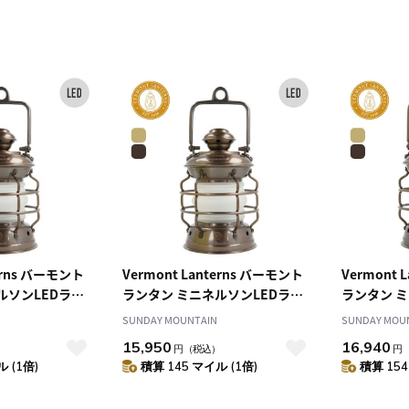
terns バーモント
Vermont Lanterns バーモント
Vermont 
ルソンLEDラン
ランタン ミニネルソンLEDラン
ランタン 
ラス
タンフロストグラス
タンフロス
SUNDAY MOUNTAIN
SUNDAY MOU
15,950
16,940
）
円
（税込）
円
 (1倍)
積算 145 マイル (1倍)
積算 154