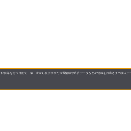
配信等を行う目的で、第三者から提供された位置情報や広告データなどの情報をお客さまの個人デー
要
プライバシーポリシー
について
配送について