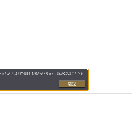
タと結びつけて利用する場合があります。詳細Q&Aは
こちら
を
確認
お支払いについて
送料について