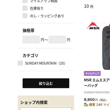
マイルアップ商品
10
件
在庫有り
のし・ラッピングあり
価格帯
円
～
円
カテゴリ
SUNDAY MOUNTAIN（10）
MSR エムエス
絞り込む
ーバッグ
SUNDAY MOUNTAIN
8,800
円
（税込）
ショップ内検索
積算 240 マイ