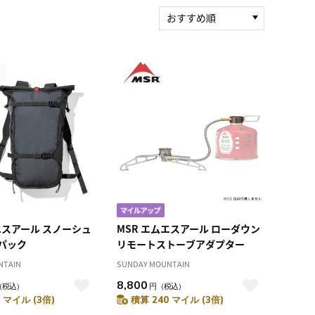
おすすめ順
新着順
積算マイル率（高い
順）
人気順
レビュー件数（多い
順）
レビュー評価（高い
順）
価格（安い順）
価格（高い順）
エスアール スノーシュ
MSR エムエスアール ローダウン
パック
リモートストーブアダプター
NTAIN
SUNDAY MOUNTAIN
8,800
（税込）
円
（税込）
 マイル (3倍)
積算 240 マイル (3倍)