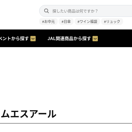
#お中元
#日傘
#ワイン福袋
#リュック
ベントから探す
JAL関連商品から探す
 エムエスアール