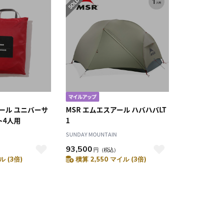
アール ユニバーサ
MSR エムエスアール ハバハバLT
ト4人用
1
SUNDAY MOUNTAIN
93,500
）
円
（税込）
ル (3倍)
積算 2,550 マイル (3倍)