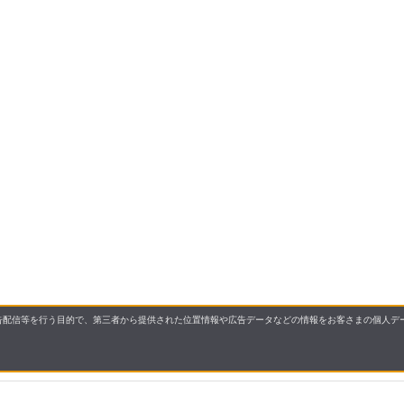
配信等を行う目的で、第三者から提供された位置情報や広告データなどの情報をお客さまの個人デー