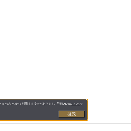
タと結びつけて利用する場合があります。詳細Q&Aは
こちら
を
確認