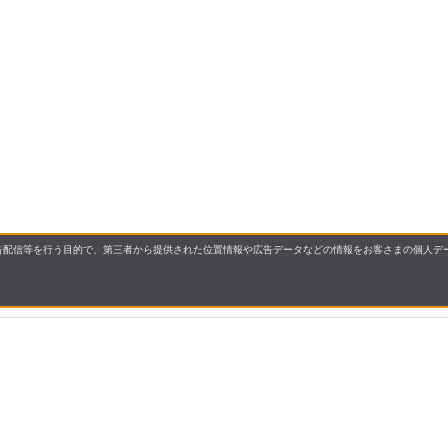
配信等を行う目的で、第三者から提供された位置情報や広告データなどの情報をお客さまの個人デー
要
プライバシーポリシー
について
配送について