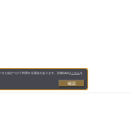
タと結びつけて利用する場合があります。詳細Q&Aは
こちら
を
確認
お支払いについて
送料について