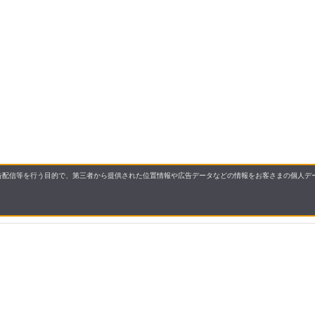
配信等を行う目的で、第三者から提供された位置情報や広告データなどの情報をお客さまの個人デー
要
プライバシーポリシー
について
配送について