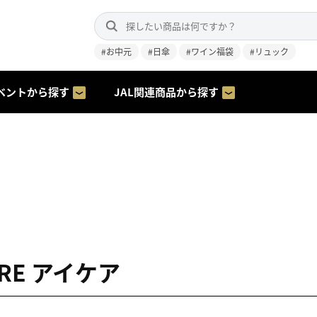
#お中元
#日傘
#ワイン福袋
#リュック
ベントから探す
JAL関連商品から探す
ARE アイケア