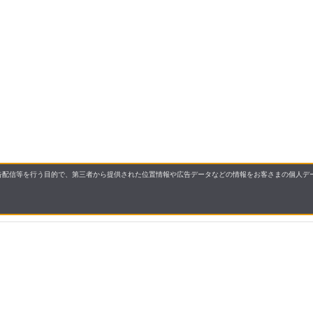
配信等を行う目的で、第三者から提供された位置情報や広告データなどの情報をお客さまの個人デー
要
プライバシーポリシー
について
配送について