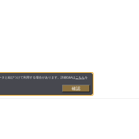
タと結びつけて利用する場合があります。詳細Q&Aは
こちら
を
確認
お支払いについて
送料について