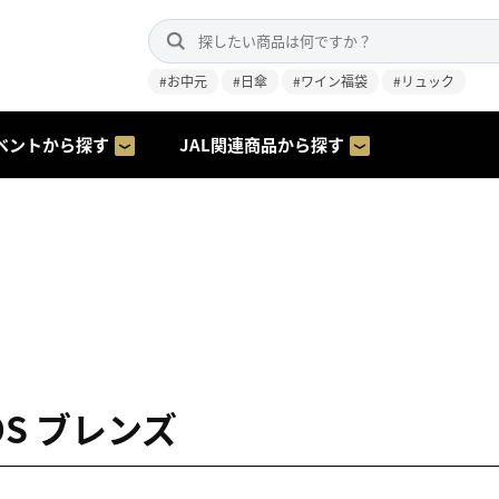
#お中元
#日傘
#ワイン福袋
#リュック
ベントから探す
JAL関連商品から探す
DS ブレンズ