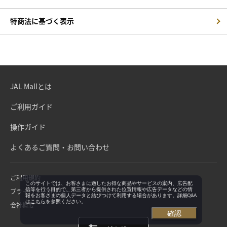
特商法に基づく表示
JAL Mallとは
ご利用ガイド
操作ガイド
よくあるご質問・お問い合わせ
ご利用規約
このサイトでは、お客さまに適したお得な商品やサービスの案内、広告配
信等を行う目的で、第三者から提供された位置情報や広告データなどの情
プライバシーポリシー
報をお客さまの個人データと結びつけて利用する場合があります。詳細Q&A
は
こちら
を参照ください。
会社概要
確認