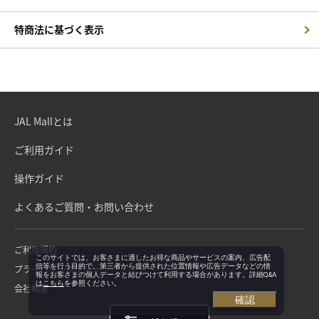
特商法に基づく表示
JAL Mallとは
ご利用ガイド
操作ガイド
よくあるご質問・お問い合わせ
ご利用規約
このサイトでは、お客さまに適したお得な商品やサービスの案内、広告配
信等を行う目的で、第三者から提供された位置情報や広告データなどの情
プライバシーポリシー
報をお客さまの個人データと結びつけて利用する場合があります。詳細Q&A
は
こちら
を参照ください。
会社概要
確認