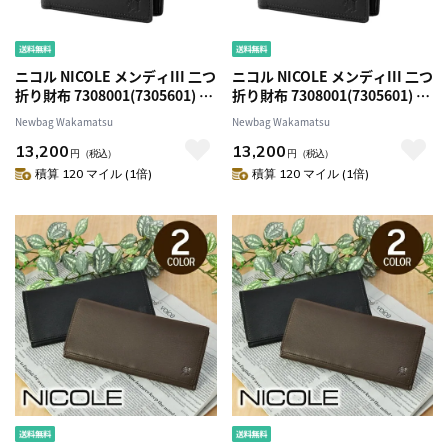
ニコル NICOLE メンディIII 二つ
ニコル NICOLE メンディIII 二つ
折り財布 7308001(7305601) 1.
折り財布 7308001(7305601) 2.
ブラック 10x10 メンズ
チョコ 41x41 メンズ
Newbag Wakamatsu
Newbag Wakamatsu
13,200
13,200
円
（税込）
円
（税込）
積算 120 マイル (1倍)
積算 120 マイル (1倍)