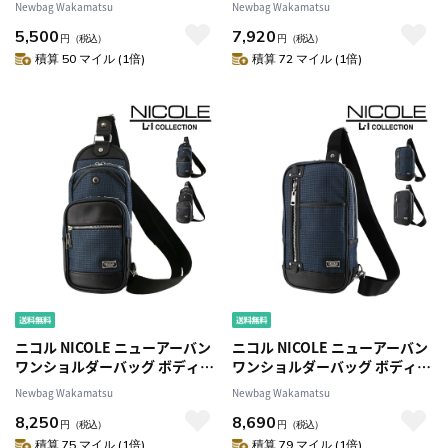
Newbag Wakamatsu
Newbag Wakamatsu
1.ブラック -01 メンズ
5,500
7,920
円
（税込）
円
（税込）
積算 50 マイル (1倍)
積算 72 マイル (1倍)
ニコル NICOLE ニューアーバン
ニコル NICOLE ニューアーバン
ワンショルダーバッグ ボディバ
ワンショルダーバッグ ボディバ
ッグ nil229 2.ネイビー -60 メン
ッグ nil230 2.ネイビー -60 メン
Newbag Wakamatsu
Newbag Wakamatsu
ズ
ズ
8,250
8,690
円
（税込）
円
（税込）
積算 75 マイル (1倍)
積算 79 マイル (1倍)