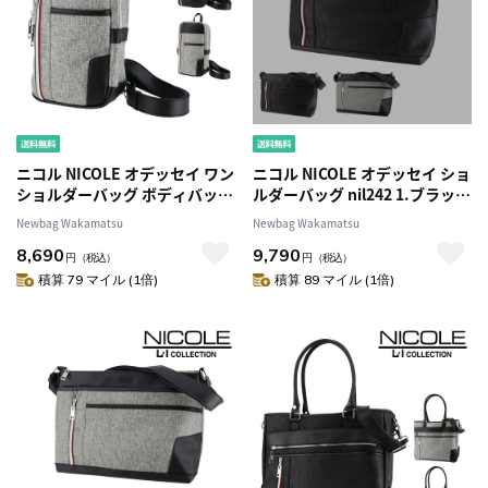
ニコル NICOLE オデッセイ ワン
ニコル NICOLE オデッセイ ショ
ショルダーバッグ ボディバッグ
ルダーバッグ nil242 1.ブラック
nil241 2.グレー -03 メンズ
-01 メンズ
Newbag Wakamatsu
Newbag Wakamatsu
8,690
9,790
円
（税込）
円
（税込）
積算 79 マイル (1倍)
積算 89 マイル (1倍)