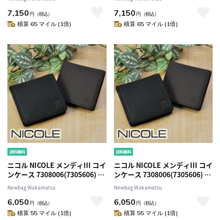
7,150
7,150
円
（税込）
円
（税込）
積算 65 マイル (1倍)
積算 65 マイル (1倍)
ニコル NICOLE メンディIII コイ
ニコル NICOLE メンディIII コイ
ンケース 7308006(7305606) 1.
ンケース 7308006(7305606) 2.
ブラック 10x10 メンズ
チョコ 41x41 メンズ
Newbag Wakamatsu
Newbag Wakamatsu
6,050
6,050
円
（税込）
円
（税込）
積算 55 マイル (1倍)
積算 55 マイル (1倍)