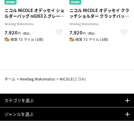
ニコル NICOLE オデッセイ ショ
ニコル NICOLE オデッセイ クラ
ルダーバッグ nil263 2.グレー
ッチショルダー クラッチバッグ
-03 メンズ
ショルダーバッグ nil277 2.グレ
Newbag Wakamatsu
Newbag Wakamatsu
ー -03 メンズ
7,920
7,920
円
（税込）
円
（税込）
積算 72 マイル (1倍)
積算 72 マイル (1倍)
ホーム
>
Newbag Wakamatsu
>
NICOLE(ニコル)
カテゴリを選ぶ
ジャンルを選ぶ