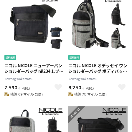
ニコル NICOLE ニューアーバン
ニコル NICOLE オデッセイ ワン
ショルダーバッグ nil234 1.ブラ
ショルダーバッグ ボディバッグ
ック -01 メンズ
nil240 2.グレー -03 メンズ
Newbag Wakamatsu
Newbag Wakamatsu
7,590
8,250
円
（税込）
円
（税込）
積算 69 マイル (1倍)
積算 75 マイル (1倍)