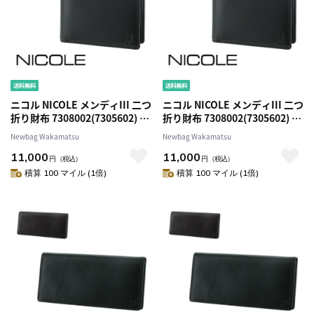
ニコル NICOLE メンディIII 二つ
ニコル NICOLE メンディIII 二つ
折り財布 7308002(7305602) 1.
折り財布 7308002(7305602) 2.
ブラック 10x10 メンズ
チョコ 41x41 メンズ
Newbag Wakamatsu
Newbag Wakamatsu
11,000
11,000
円
（税込）
円
（税込）
積算 100 マイル (1倍)
積算 100 マイル (1倍)