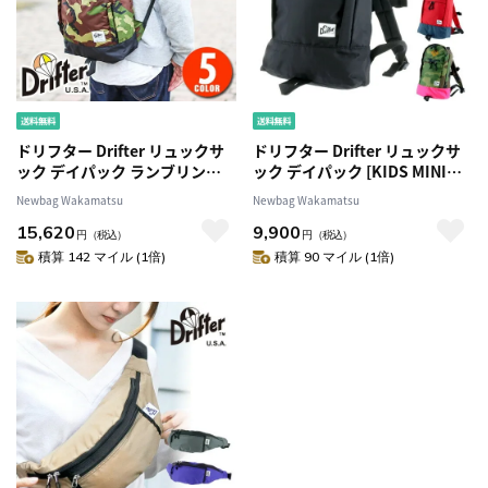
ドリフター Drifter リュックサ
ドリフター Drifter リュックサ
ック デイパック ランブリンパ
ック デイパック [KIDS MINI
ック パッククロスナイロン
BACK PACK/キッズミニバック
Newbag Wakamatsu
Newbag Wakamatsu
df1413 99xdf141374 1.ウッド
パック] dfv1480 男の子 子供用
15,620
9,900
ランドカモxブラック
99xdfv148089 3.ウッドランド
円
（税込）
円
（税込）
カモxピンク
積算 142 マイル (1倍)
積算 90 マイル (1倍)