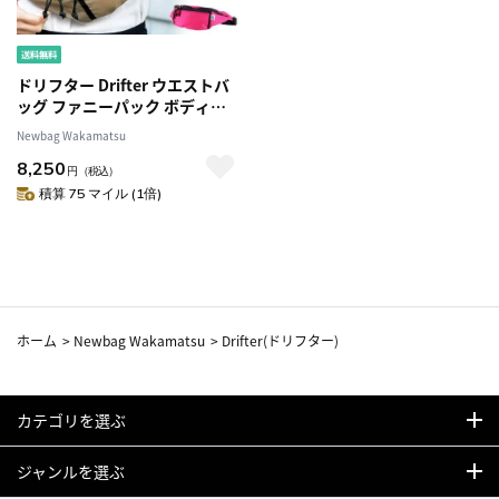
ドリフター Drifter ウエストバ
ッグ ファニーパック ボディバ
ッグ [WAIST PACK/ウエストパ
Newbag Wakamatsu
ック] dfv1550 99xdfv155052
8,250
4.タン メンズ レディース
円
（税込）
積算 75 マイル (1倍)
ホーム
>
Newbag Wakamatsu
>
Drifter(ドリフター)
カテゴリを選ぶ
ジャンルを選ぶ