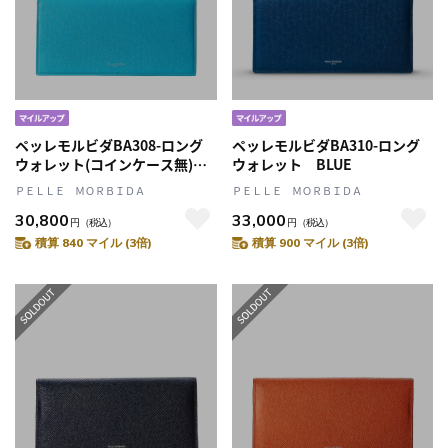
ペッレモルビダBA308-ロング
ペッレモルビダBA310-ロング
ウォレット(コインケース無)
ウォレット BLUE
SAX
ＰＥＬＬＥ ＭＯＲＢＩＤＡ
ＰＥＬＬＥ ＭＯＲＢＩＤＡ
30,800
33,000
円
（税込）
円
（税込）
積算 840 マイル (3倍)
積算 900 マイル (3倍)