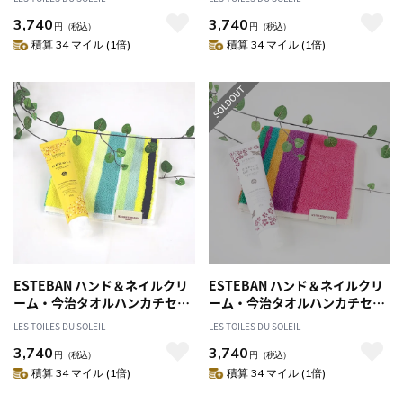
エステバン ハンドクリーム ネ
バン ハンドクリーム ネイルケ
3,740
3,740
イルケア タオル ギフト
ア タオル ギフト
円
（税込）
円
（税込）
積算 34 マイル (1倍)
積算 34 マイル (1倍)
ESTEBAN ハンド＆ネイルクリ
ESTEBAN ハンド＆ネイルクリ
ーム・今治タオルハンカチセッ
ーム・今治タオルハンカチセッ
ト(ネロリ＆シトロネル) エステ
ト(エスプリ ド テ＆ボンボン) エ
LES TOILES DU SOLEIL
LES TOILES DU SOLEIL
バン ハンドクリーム ネイルケ
ステバン ハンドクリーム ネイ
3,740
3,740
ア タオル ギフト
ルケア タオル ギフト
円
（税込）
円
（税込）
積算 34 マイル (1倍)
積算 34 マイル (1倍)