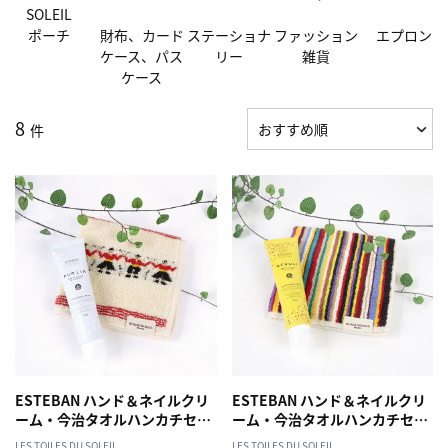
SOLEIL
ポーチ
財布、カード
ステーショナ
ファッション
エプロン
ケース、パス
リー
雑貨
ケース
8
件
ESTEBAN ハンド＆ネイルクリ
ESTEBAN ハンド＆ネイルクリ
ーム・今治タオルハンカチセッ
ーム・今治タオルハンカチセッ
ト(ピュアリネン＆サルダンヌ)
ト(ネロリ＆トム マルチ) エステ
LES TOILES DU SOLEIL
LES TOILES DU SOLEIL