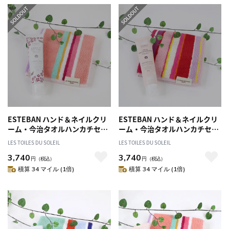
ESTEBAN ハンド＆ネイルクリ
ESTEBAN ハンド＆ネイルクリ
ーム・今治タオルハンカチセッ
ーム・今治タオルハンカチセッ
ト(エスプリ ド テ＆マカロン) エ
ト(イリスカシミア＆ジニア) エ
LES TOILES DU SOLEIL
LES TOILES DU SOLEIL
ステバン ハンドクリーム ネイ
ステバン ハンドクリーム ネイ
3,740
3,740
ルケア タオル ギフト
ルケア タオル ギフト
円
（税込）
円
（税込）
積算 34 マイル (1倍)
積算 34 マイル (1倍)