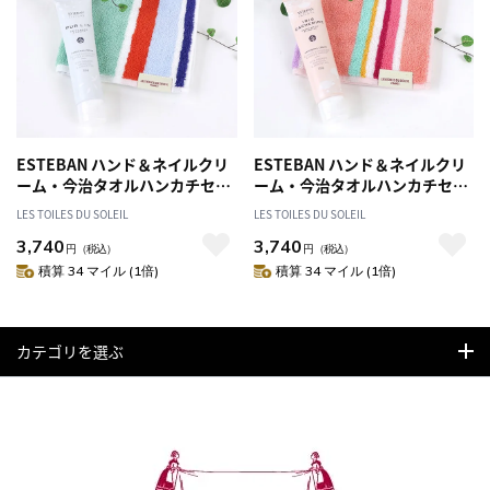
ESTEBAN ハンド＆ネイルクリ
ESTEBAN ハンド＆ネイルクリ
ーム・今治タオルハンカチセッ
ーム・今治タオルハンカチセッ
ト(ピュアリネン＆プチ カプリ)
ト(イリスカシミア＆マカロン)
LES TOILES DU SOLEIL
LES TOILES DU SOLEIL
エステバン ハンドクリーム ネ
エステバン ハンドクリーム ネ
3,740
3,740
イルケア タオル ギフト
イルケア タオル ギフト
円
（税込）
円
（税込）
積算 34 マイル (1倍)
積算 34 マイル (1倍)
カテゴリを選ぶ