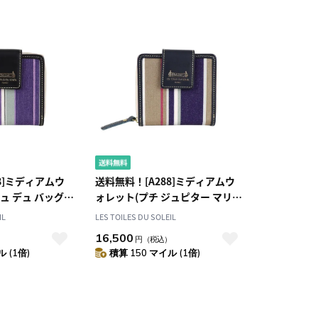
8]ミディアムウ
送料無料！[A288]ミディアムウ
ュ デュ バッグ
ォレット(プチ ジュピター マリン
RUE DU BAC
トープ/PETIT JUPITER Marine
IL
LES TOILES DU SOLEIL
り財布
Taupe) 二つ折り財布
16,500
）
円
（税込）
 (1倍)
積算 150 マイル (1倍)