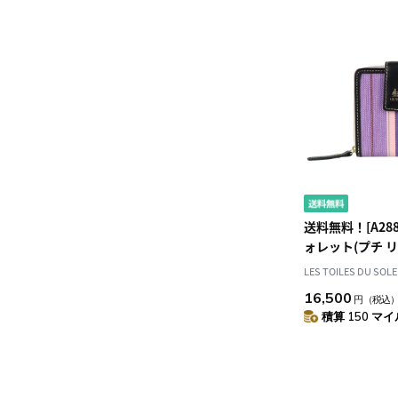
送料無料！[A28
ォレット(プチ リ
ヴィオレ/PETIT 
LES TOILES DU SOLE
Violet) 二つ折
16,500
円
（税込
積算 150 マイル