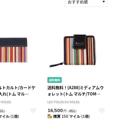
おすすめ順
新着順
積算マイル率（高い
順）
人気順
レビュー件数（多い
順）
レビュー評価（高い
順）
価格（安い順）
価格（高い順）
]ポルトカルト/カードケ
送料無料！[A288]ミディアムウ
入れ(トム マル
ォレット(トム マルチ/TOM
ulti) カードホルダー
Multi) 二つ折り財布
U SOLEIL
LES TOILES DU SOLEIL
16,500
税込）
円
（税込）
マイル (1倍)
積算 150 マイル (1倍)