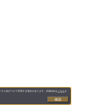
タと結びつけて利用する場合があります。詳細Q&Aは
こちら
を
確認