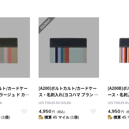
カルト/カードケー
[A200]ポルトカルト/カードケー
[A200B
ラージュ ド カバ
ス・名刺入れ(ヨコハマ ブラン タ
ース・名刺
ージュ/PLAGE
ーコイズ/YOKOHAMA Blanc
チ/TOM M
IL
LES TOILES DU SOLEIL
LES TOILES D
cru Beige) カー
Turquoise) カードホルダー
4,950
4,950
円
（税込）
円
（
(1倍)
積算 45 マイル (1倍)
積算 45 