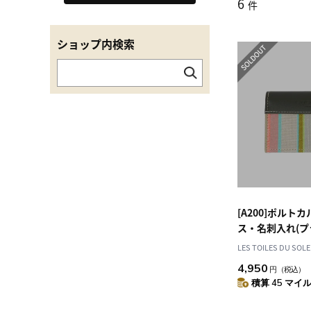
6
件
ショップ内検索
[A200]ポルト
ス・名刺入れ(プ
ソン エクリュ ベ
LES TOILES DU SOLE
DE CABASSON E
4,950
円
（税込）
ドホルダー
積算 45 マイル 