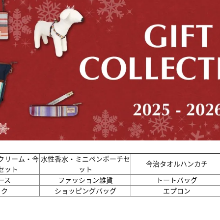
クリーム・今
水性香水・ミニペンポーチセ
今治タオルハンカチ
セット
ット
ース
ファッション雑貨
トートバッグ
ック
ショッピングバッグ
エプロン