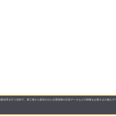
配信等を行う目的で、第三者から提供された位置情報や広告データなどの情報をお客さまの個人デー