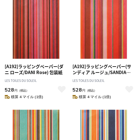
[A192]ラッピングペーパー(ダ
[A192]ラッピングペーパー(サ
ニ ローズ/DANI Rose) 包装紙
ンディア ルージュ/SANDIA
Rouge) 包装紙
LES TOILES DU SOLEIL
LES TOILES DU SOLEIL
528
528
円
（税込）
円
（税込）
積算 4 マイル (1倍)
積算 4 マイル (1倍)