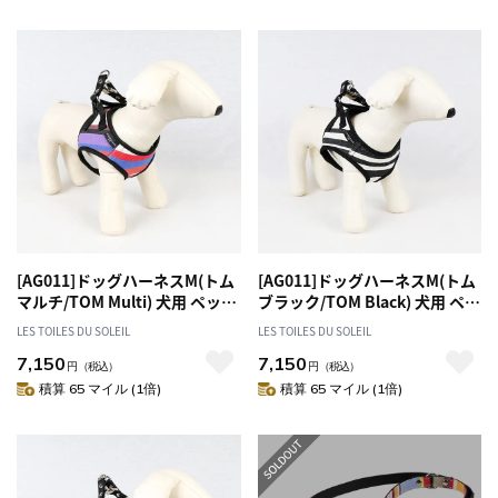
[AG011]ドッグハーネスM(トム
[AG011]ドッグハーネスM(トム
マルチ/TOM Multi) 犬用 ペット
ブラック/TOM Black) 犬用 ペッ
お散歩 おしゃれ
ト お散歩 おしゃれ
LES TOILES DU SOLEIL
LES TOILES DU SOLEIL
7,150
7,150
円
（税込）
円
（税込）
積算 65 マイル (1倍)
積算 65 マイル (1倍)