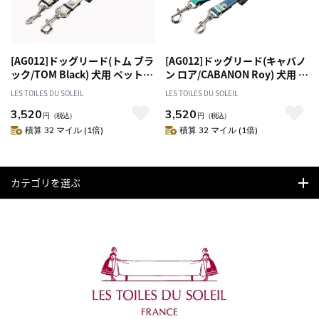
[AG012]ドッグリード(トム ブラ
[AG012]ドッグリード(キャバノ
ック/TOM Black) 犬用 ペット
ン ロア/CABANON Roy) 犬用 ペ
お散歩 おしゃれ
ット お散歩 おしゃれ
LES TOILES DU SOLEIL
LES TOILES DU SOLEIL
3,520
3,520
円
（税込）
円
（税込）
積算 32 マイル (1倍)
積算 32 マイル (1倍)
カテゴリを選ぶ