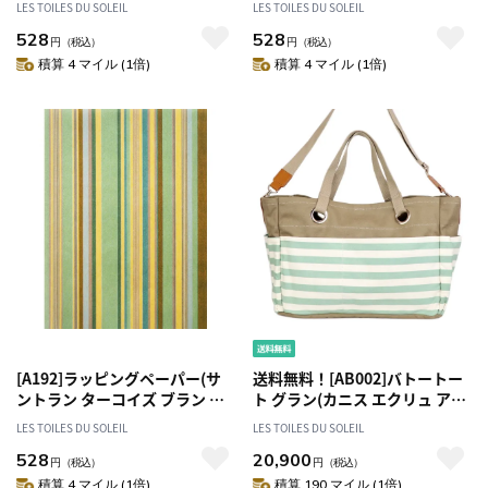
LES TOILES DU SOLEIL
LES TOILES DU SOLEIL
装紙
紙
528
528
円
（税込）
円
（税込）
積算 4 マイル (1倍)
積算 4 マイル (1倍)
[A192]ラッピングペーパー(サ
送料無料！[AB002]バトートー
ントラン ターコイズ ブラン ジ
ト グラン(カニス エクリュ アマ
ョンヌ/SANTORIN Turquoise
ンド/CANISSE Ecru Amande)
LES TOILES DU SOLEIL
LES TOILES DU SOLEIL
Blanc Jaune) 包装紙
トートバッグ
528
20,900
円
（税込）
円
（税込）
積算 4 マイル (1倍)
積算 190 マイル (1倍)