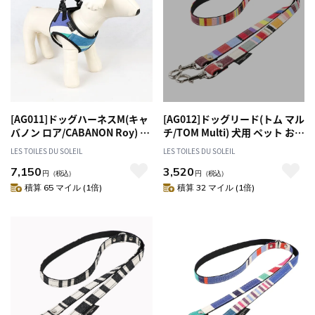
[AG011]ドッグハーネスM(キャ
[AG012]ドッグリード(トム マル
バノン ロア/CABANON Roy) 犬
チ/TOM Multi) 犬用 ペット お散
用 ペット お散歩 おしゃれ
歩 おしゃれ
LES TOILES DU SOLEIL
LES TOILES DU SOLEIL
7,150
3,520
円
（税込）
円
（税込）
積算 65 マイル (1倍)
積算 32 マイル (1倍)