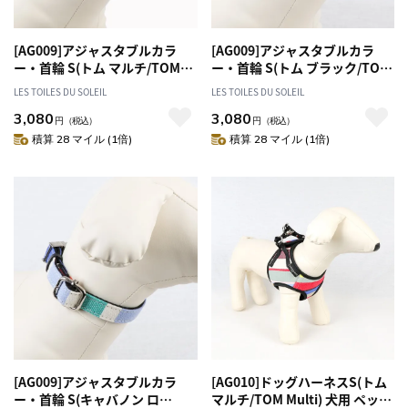
[AG009]アジャスタブルカラ
[AG009]アジャスタブルカラ
ー・首輪 S(トム マルチ/TOM
ー・首輪 S(トム ブラック/TOM
Multi) 犬用 ペット お散歩 おし
Black) 犬用 ペット お散歩 おし
LES TOILES DU SOLEIL
LES TOILES DU SOLEIL
ゃれ
ゃれ
3,080
3,080
円
（税込）
円
（税込）
積算 28 マイル (1倍)
積算 28 マイル (1倍)
[AG009]アジャスタブルカラ
[AG010]ドッグハーネスS(トム
ー・首輪 S(キャバノン ロ
マルチ/TOM Multi) 犬用 ペット