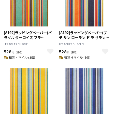
[A192]ラッピングペーパー(パ
[A192]ラッピングペーパー(プ
ラソル ターコイズ ブラ
チ サン ローラン ド ラ サランク
ン/PARASOL Turquoise Blanc)
ブラン ロア/PETIT ST
LES TOILES DU SOLEIL
LES TOILES DU SOLEIL
包装紙
LAURENT DE LA SALANQUE
528
528
Blanc Roy) 包装紙
円
（税込）
円
（税込）
積算 4 マイル (1倍)
積算 4 マイル (1倍)