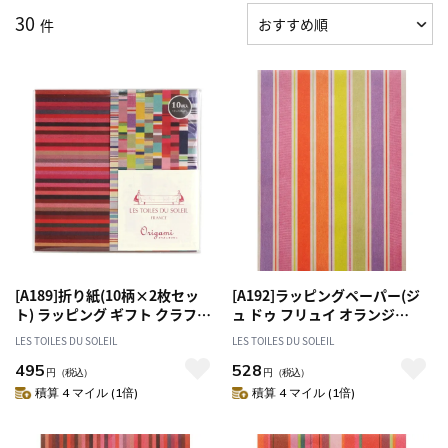
30
件
[A189]折り紙(10柄×2枚セッ
[A192]ラッピングペーパー(ジ
ト) ラッピング ギフト クラフト
ュ ドゥ フリュイ オランジ
手芸
ュ/JUS DE FRUITS ORANGE)
LES TOILES DU SOLEIL
LES TOILES DU SOLEIL
包装紙
495
528
円
（税込）
円
（税込）
積算 4 マイル (1倍)
積算 4 マイル (1倍)