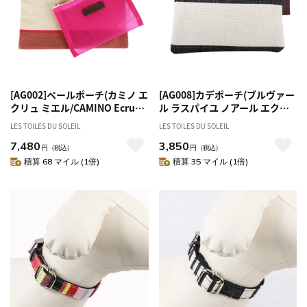
[AG002]ペールポーチ(カミノ エ
[AG008]カデポーチ(ブルヴァー
クリュ ミエル/CAMINO Ecru
ル ラスパイユ ノアール エクリ
Miel) ペア 2個セット
ュ トープ/BOULEVARD
LES TOILES DU SOLEIL
LES TOILES DU SOLEIL
RASPAIL Noir Ecru Taupe)
7,480
3,850
SDGs 残布リユース
円
（税込）
円
（税込）
積算 68 マイル (1倍)
積算 35 マイル (1倍)