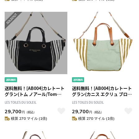
送料無料！[AB004]カレトート
送料無料！[AB004]カレトート
グラン(トム ノアール/Tom
グラン(カニス エクリュ ブロン
Noir) トートバッグ
ズ/CANISSE Ecru Bronze) トー
LES TOILES DU SOLEIL
LES TOILES DU SOLEIL
トバッグ
29,700
29,700
円
（税込）
円
（税込）
積算 270 マイル (1倍)
積算 270 マイル (1倍)