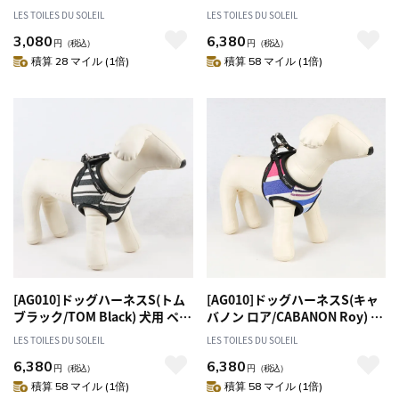
ア/CABANON Roy) 犬用 ペット
お散歩 おしゃれ
LES TOILES DU SOLEIL
LES TOILES DU SOLEIL
お散歩 おしゃれ
3,080
6,380
円
（税込）
円
（税込）
積算 28 マイル (1倍)
積算 58 マイル (1倍)
[AG010]ドッグハーネスS(トム
[AG010]ドッグハーネスS(キャ
ブラック/TOM Black) 犬用 ペッ
バノン ロア/CABANON Roy) 犬
ト お散歩 おしゃれ
用 ペット お散歩 おしゃれ
LES TOILES DU SOLEIL
LES TOILES DU SOLEIL
6,380
6,380
円
（税込）
円
（税込）
積算 58 マイル (1倍)
積算 58 マイル (1倍)