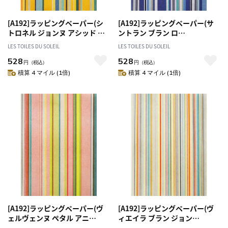
[A192]ラッピングペーパー(シ
[A192]ラッピングペーパー(サ
トロネル ジョンヌ アシッド タ
ントラン ブラン ロ
ーコイズ/CITRONNELLE
ア/SANTORIN Blanc Roy) 包装
LES TOILES DU SOLEIL
LES TOILES DU SOLEIL
Jaune Acide Turquoise) 包装
紙
528
528
紙
円
（税込）
円
（税込）
積算 4 マイル (1倍)
積算 4 マイル (1倍)
[A192]ラッピングペーパー(ヴ
[A192]ラッピングペーパー(ヴ
ェルヴェンヌ ぺタル アニ
ィエイラ ブラン ジョン
ス/VERVEINE Petale Anis) 包
ヌ/VIEIRA Blanc Jaune) 包装