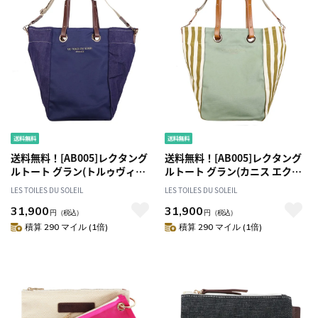
送料無料！[AB005]レクタング
送料無料！[AB005]レクタング
ルトート グラン(トルゥヴィル
ルトート グラン(カニス エクリ
マリン グリ/TROUVILLE
ュ ブロンズ/CANISSE Ecru
LES TOILES DU SOLEIL
LES TOILES DU SOLEIL
Marine Gris) トートバッグ
Bronze) トートバッグ
31,900
31,900
円
（税込）
円
（税込）
積算 290 マイル (1倍)
積算 290 マイル (1倍)