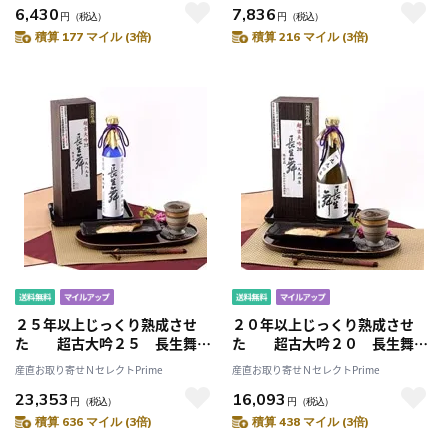
6,430
7,836
円
（税込）
円
（税込）
積算 177 マイル (3倍)
積算 216 マイル (3倍)
２５年以上じっくり熟成させ
２０年以上じっくり熟成させ
た 超古大吟２５ 長生舞
た 超古大吟２０ 長生舞
（株）久世酒造店・石川県［大
（株）久世酒造店・石川県［大
産直お取り寄せＮセレクトPrime
産直お取り寄せＮセレクトPrime
吟醸古酒］
吟醸古酒］
23,353
16,093
円
（税込）
円
（税込）
積算 636 マイル (3倍)
積算 438 マイル (3倍)