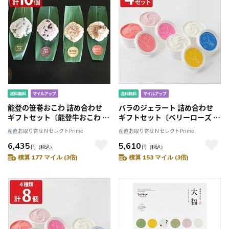
能登の笹巻おこわ 詰め合わせ
バラのジェラート 詰め合わせ
ギフトセット〔能登牛おこわ 他
ギフトセット〔ベリーローズ ほ
全4種計10個 各90g〕
か全4種 各90ml〕
産直お取り寄せＮセレクトPrime
産直お取り寄せＮセレクトPrime
6,435
5,610
円
（税込）
円
（税込）
積算 177 マイル (3倍)
積算 153 マイル (3倍)