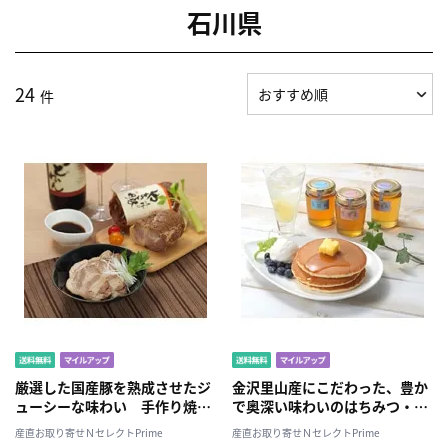
石川県
24
件
厳選した国産豚を熟成させたジ
金沢里山産にこだわった、豊か
ューシーな味わい 手作り焼豚
で奥深い味わいのはちみつ・金
2本入り 焼豚屋本舗・石川県
澤里山はちみつ詰合せ しずく
産直お取り寄せＮセレクトPrime
産直お取り寄せＮセレクトPrime
工房・石川県