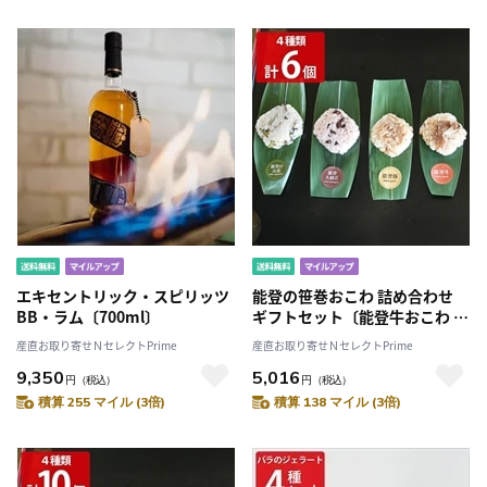
エキセントリック・スピリッツ
能登の笹巻おこわ 詰め合わせ
BB・ラム〔700ml〕
ギフトセット〔能登牛おこわ 他
全4種計6個 各90g〕
産直お取り寄せＮセレクトPrime
産直お取り寄せＮセレクトPrime
9,350
5,016
円
（税込）
円
（税込）
積算 255 マイル (3倍)
積算 138 マイル (3倍)