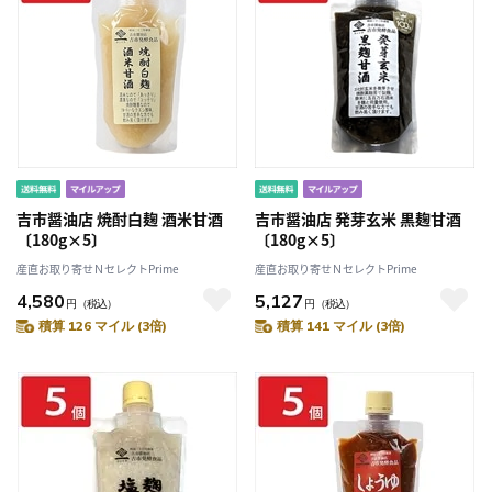
吉市醤油店 焼酎白麹 酒米甘酒
吉市醤油店 発芽玄米 黒麹甘酒
〔180g×5〕
〔180g×5〕
産直お取り寄せＮセレクトPrime
産直お取り寄せＮセレクトPrime
4,580
5,127
円
（税込）
円
（税込）
積算 126 マイル (3倍)
積算 141 マイル (3倍)