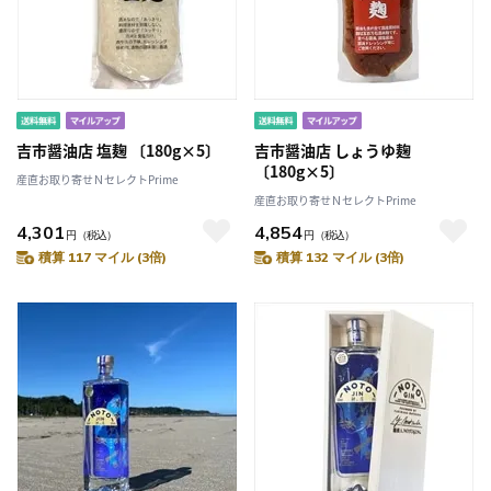
吉市醤油店 塩麹 〔180g×5〕
吉市醤油店 しょうゆ麹
〔180g×5〕
産直お取り寄せＮセレクトPrime
産直お取り寄せＮセレクトPrime
4,301
4,854
円
（税込）
円
（税込）
積算 117 マイル (3倍)
積算 132 マイル (3倍)