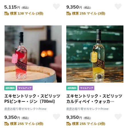
5,115
9,350
円
（税込）
円
（税込）
積算 138 マイル (3倍)
積算 255 マイル (3倍)
エキセントリック・スピリッツ
エキセントリック・スピリッツ
PSピンキー・ジン〔700ml〕
カルディベイ・ウォッカ
〔700ml〕
産直お取り寄せＮセレクトPrime
産直お取り寄せＮセレクトPrime
9,350
9,350
円
（税込）
円
（税込）
積算 255 マイル (3倍)
積算 255 マイル (3倍)