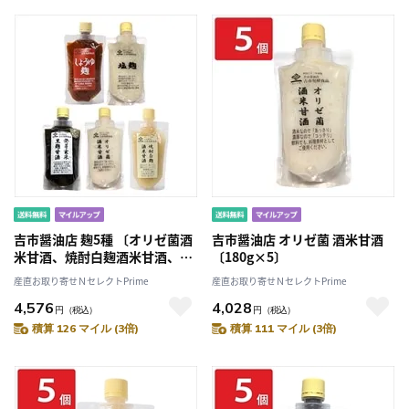
吉市醤油店 麹5種 〔オリゼ菌酒
吉市醤油店 オリゼ菌 酒米甘酒
米甘酒、焼酎白麹酒米甘酒、発
〔180g×5〕
芽玄米黒糀甘酒、塩麹、しょう
産直お取り寄せＮセレクトPrime
産直お取り寄せＮセレクトPrime
ゆ麹 各180g〕
4,576
4,028
円
（税込）
円
（税込）
積算 126 マイル (3倍)
積算 111 マイル (3倍)