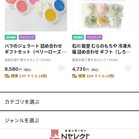
バラのジェラート 詰め合わせ
石川 能登 むらのもちや 冷凍大
ギフトセット〔ベリーローズ ほ
福 詰め合わせ ギフト〔しろ・
か全4種 各90ml×2〕
あか・豆・よもぎ・抹茶・かぼ
産直お取り寄せＮセレクトPrime
産直お取り寄せＮセレクトPrime
ちゃ〕
8,580
4,730
円
（税込）
円
（税込）
積算 237 マイル (3倍)
積算 129 マイル (3倍)
カテゴリを選ぶ
ジャンルを選ぶ