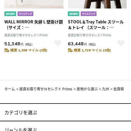
WALL MIRROR 矢絣 L 壁掛け鏡
STOOL＆Tray Table スツール
〔サイズ：
＆トレイ 〔スツール：
W500×H500×D153mm、ガ
270×270×H470mm トレイ：
産直お取り寄せＮセレクトPrime
産直お取り寄せＮセレクトPrime
ラス管付き〕［北海道・離島 配
340×340×H18mm〕［北海
51,348
63,448
送不可］
道・離島 配送不可］
円
（税込）
円
（税込）
積算 1,398 マイル (3倍)
積算 1,728 マイル (3倍)
ホーム
>
産直お取り寄せＮセレクト Prime
>
産地から選ぶ
>
九州
>
佐賀県
カテゴリを選ぶ
ジャンルを選ぶ