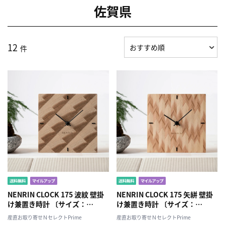
佐賀県
12
件
NENRIN CLOCK 175 波紋 壁掛
NENRIN CLOCK 175 矢絣 壁掛
け兼置き時計 〔サイズ：
け兼置き時計 〔サイズ：
W175×H175×D40mm、補助
W175×H175×D40mm、補助
産直お取り寄せＮセレクトPrime
産直お取り寄せＮセレクトPrime
脚付き、単三電池1本〕［北海
脚付き、単三電池1本〕［北海