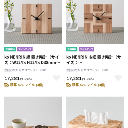
ko NENRIN 縞 置き時計〔サイ
ko NENRIN 市松 置き時計〔サ
ズ：W124×H124×D38mm、
イズ：
単三電池1本〕［北海道・離島
W124×H124×D38mm、単三
産直お取り寄せＮセレクトPrime
産直お取り寄せＮセレクトPrime
配送不可］
電池1本〕［北海道・離島 配送
17,281
17,281
不可］
円
（税込）
円
（税込）
積算 471 マイル (3倍)
積算 471 マイル (3倍)