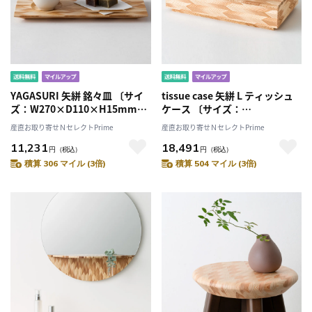
YAGASURI 矢絣 銘々皿 〔サイ
tissue case 矢絣 L ティッシュ
ズ：W270×D110×H15mm〕
ケース 〔サイズ：
［北海道・離島 配送不可］
W271×D147×H44mm〕［北
産直お取り寄せＮセレクトPrime
産直お取り寄せＮセレクトPrime
海道・離島 配送不可］
11,231
18,491
円
（税込）
円
（税込）
積算 306 マイル (3倍)
積算 504 マイル (3倍)