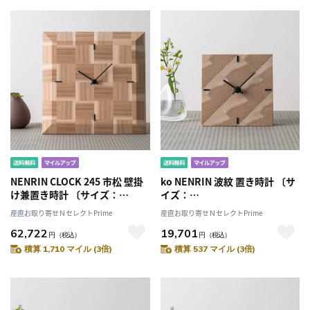
NENRIN CLOCK 245 市松 壁掛
ko NENRIN 波紋 置き時計 〔サ
け兼置き時計 〔サイズ：
イズ：
W245×H245×D40mm、補助
W124×H124×D38mm、単三
産直お取り寄せＮセレクトPrime
産直お取り寄せＮセレクトPrime
脚付き、単三電池1本〕［北海
電池1本〕［北海道・離島 配送
62,722
19,701
道・離島 配送不可］
不可］
円
（税込）
円
（税込）
積算 1,710 マイル (3倍)
積算 537 マイル (3倍)