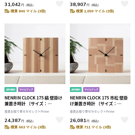
31,042
38,907
道・離島 配送不可］
道・離島 配送不可］
円
（税込）
円
（税込）
積算 846 マイル (3倍)
積算 1,059 マイル (3倍)
NENRIN CLOCK 175 縞 壁掛け
NENRIN CLOCK 175 市松 壁掛
兼置き時計 〔サイズ：
け兼置き時計 〔サイズ：
W175×H175×D40mm、補助
W175×H175×D40mm、補助
産直お取り寄せＮセレクトPrime
産直お取り寄せＮセレクトPrime
脚付き、単三電池1本〕［北海
脚付き、単三電池1本〕［北海
24,387
26,081
道・離島 配送不可］
道・離島 配送不可］
円
（税込）
円
（税込）
積算 663 マイル (3倍)
積算 711 マイル (3倍)