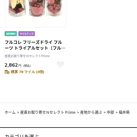
フルコレ フリーズドライ フル
ーツ トライアルセット〔フルー
ツMIX、イチゴ、サングリア〕
産直お取り寄せＮセレクトPrime
2,862
円
（税込）
積算 78 マイル (3倍)
ホーム
>
産直お取り寄せＮセレクト Prime
>
産地から選ぶ
>
中部
>
福井県
カテゴリを選ぶ