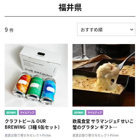
福井県
9
件
クラフトビール OUR
欧風食堂 サラマンジェF せいこ
BREWING〔3種 6缶セット〕
蟹のグラタン ギフト
〔140g×4〕
産直お取り寄せＮセレクトPrime
産直お取り寄せＮセレクトPrime