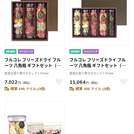
フルコレ フリーズドライ フル
フルコレ フリーズドライ フル
ーツ 八角瓶 ギフトセット〔レ
ーツ 八角瓶 ギフトセット〔レ
インボー、MIXベリー、イチゴ/
インボー、パイン/マンゴー ほ
産直お取り寄せＮセレクトPrime
産直お取り寄せＮセレクトPrime
キウイ〕
か全5種〕
7,022
11,064
円
（税込）
円
（税込）
積算 195 マイル (3倍)
積算 306 マイル (3倍)