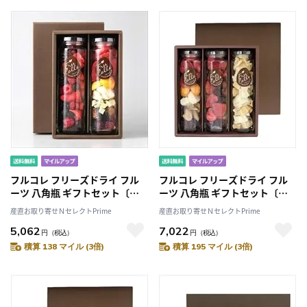
フルコレ フリーズドライ フル
フルコレ フリーズドライ フル
ーツ 八角瓶 ギフトセット〔レ
ーツ 八角瓶 ギフトセット〔レ
インボー約16g、MIXベリー約
インボー、MIX、パイン/マンゴ
産直お取り寄せＮセレクトPrime
産直お取り寄せＮセレクトPrime
15g〕
ー〕
5,062
7,022
円
（税込）
円
（税込）
積算 138 マイル (3倍)
積算 195 マイル (3倍)