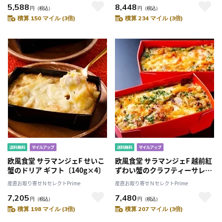
5,588
8,448
円
（税込）
円
（税込）
積算 150 マイル (3倍)
積算 234 マイル (3倍)
欧風食堂 サラマンジェF せいこ
欧風食堂 サラマンジェF 越前紅
蟹のドリア ギフト〔140g×4〕
ずわい蟹のクラフティーサレ
〔140g×4〕
産直お取り寄せＮセレクトPrime
産直お取り寄せＮセレクトPrime
7,205
7,480
円
（税込）
円
（税込）
積算 198 マイル (3倍)
積算 207 マイル (3倍)