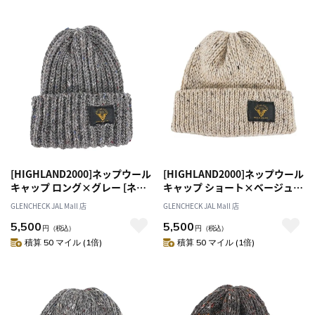
[HIGHLAND2000]ネップウール
[HIGHLAND2000]ネップウール
キャップ ロング×グレー [ネコ
キャップ ショート×ベージュ
ポス便出荷]
[ネコポス便出荷]
GLENCHECK JAL Mall 店
GLENCHECK JAL Mall 店
5,500
5,500
円
（税込）
円
（税込）
積算 50 マイル (1倍)
積算 50 マイル (1倍)