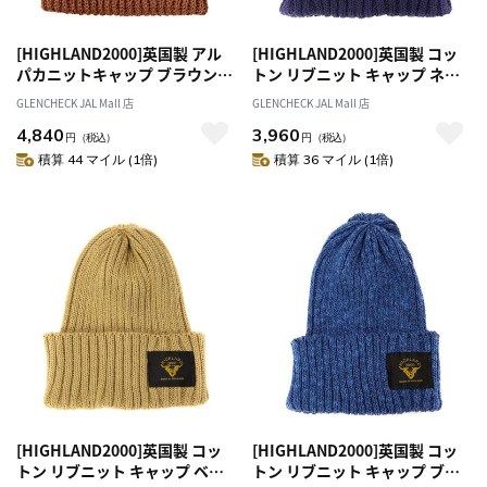
[HIGHLAND2000]英国製 アル
[HIGHLAND2000]英国製 コッ
パカニットキャップ ブラウン
トン リブニット キャップ ネイ
[ネコポス便出荷]
ビー [ネコポス便出荷]
GLENCHECK JAL Mall 店
GLENCHECK JAL Mall 店
4,840
3,960
円
（税込）
円
（税込）
積算 44 マイル (1倍)
積算 36 マイル (1倍)
[HIGHLAND2000]英国製 コッ
[HIGHLAND2000]英国製 コッ
トン リブニット キャップ ベー
トン リブニット キャップ ブル