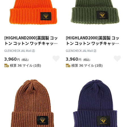
[HIGHLAND2000]英国製 コッ
[HIGHLAND2000]英国製 コッ
トン コットン ワッチキャップ
トン コットン ワッチキャップ
オレンジ [ネコポス便出荷]
オリーブ [ネコポス便出荷]
GLENCHECK JAL Mall 店
GLENCHECK JAL Mall 店
3,960
3,960
円
（税込）
円
（税込）
積算 36 マイル (1倍)
積算 36 マイル (1倍)