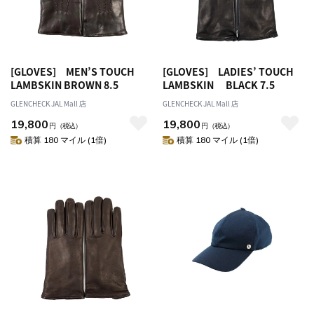
[GLOVES] MEN’S TOUCH
[GLOVES] LADIES’ TOUCH
LAMBSKIN BROWN 8.5
LAMBSKIN BLACK 7.5
GLENCHECK JAL Mall 店
GLENCHECK JAL Mall 店
19,800
19,800
円
（税込）
円
（税込）
積算 180 マイル (1倍)
積算 180 マイル (1倍)