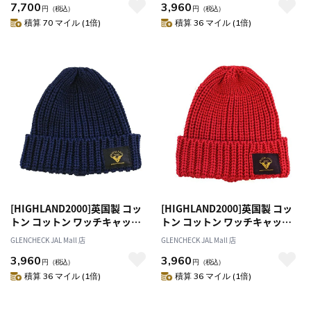
7,700
3,960
円
（税込）
円
（税込）
積算 70 マイル (1倍)
積算 36 マイル (1倍)
[HIGHLAND2000]英国製 コッ
[HIGHLAND2000]英国製 コッ
トン コットン ワッチキャップ
トン コットン ワッチキャップ
ネイビー [ネコポス便出荷]
レッド [ネコポス便出荷]
GLENCHECK JAL Mall 店
GLENCHECK JAL Mall 店
3,960
3,960
円
（税込）
円
（税込）
積算 36 マイル (1倍)
積算 36 マイル (1倍)