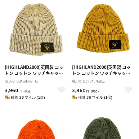
[HIGHLAND2000]英国製 コッ
[HIGHLAND2000]英国製 コッ
トン コットン ワッチキャップ
トン コットン ワッチキャップ
ベージュ [ネコポス便出荷]
イエロー [ネコポス便出荷]
GLENCHECK JAL Mall 店
GLENCHECK JAL Mall 店
3,960
3,960
円
（税込）
円
（税込）
積算 36 マイル (1倍)
積算 36 マイル (1倍)