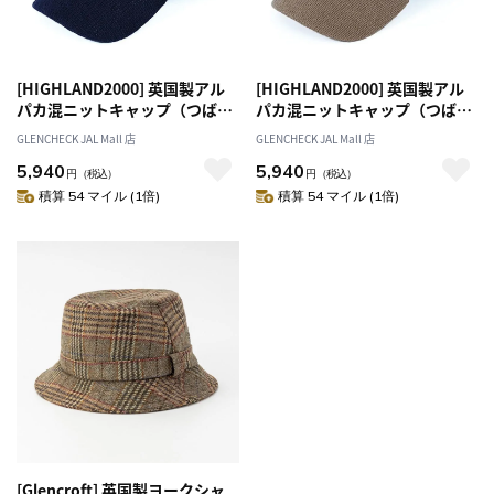
[HIGHLAND2000] 英国製アル
[HIGHLAND2000] 英国製アル
パカ混ニットキャップ（つば付
パカ混ニットキャップ（つば付
き） ネイビー
き） キャメル
GLENCHECK JAL Mall 店
GLENCHECK JAL Mall 店
5,940
5,940
円
（税込）
円
（税込）
積算 54 マイル (1倍)
積算 54 マイル (1倍)
[Glencroft] 英国製ヨークシャ