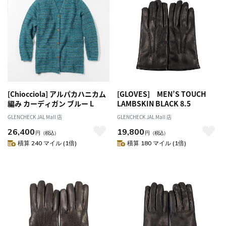
[Chiocciola] アルパカハニカム
[GLOVES] MEN’S TOUCH
編み カーディガン ブルー L
LAMBSKIN BLACK 8.5
GLENCHECK JAL Mall 店
GLENCHECK JAL Mall 店
26,400
19,800
円
（税込）
円
（税込）
積算 240 マイル (1倍)
積算 180 マイル (1倍)