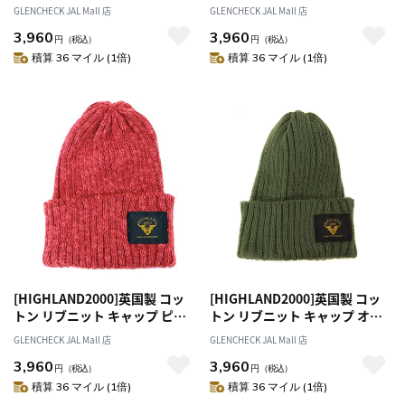
ジュ [ネコポス便出荷]
ー [ネコポス便出荷]
GLENCHECK JAL Mall 店
GLENCHECK JAL Mall 店
3,960
3,960
円
（税込）
円
（税込）
積算 36 マイル (1倍)
積算 36 マイル (1倍)
[HIGHLAND2000]英国製 コッ
[HIGHLAND2000]英国製 コッ
トン リブニット キャップ ピン
トン リブニット キャップ オリ
ク [ネコポス便出荷]
ーブ [ネコポス便出荷]
GLENCHECK JAL Mall 店
GLENCHECK JAL Mall 店
3,960
3,960
円
（税込）
円
（税込）
積算 36 マイル (1倍)
積算 36 マイル (1倍)