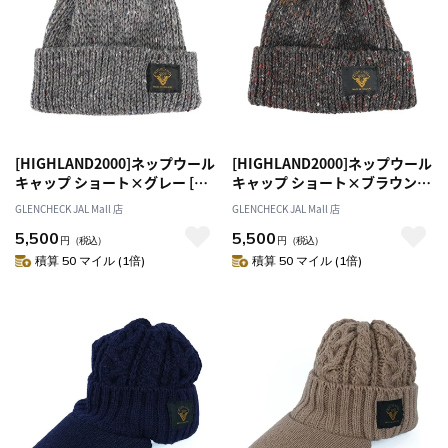
[HIGHLAND2000]ネップウール
[HIGHLAND2000]ネップウール
キャップ ショート×グレー [ネ
キャップ ショート×ブラウン
コポス便出荷]
[ネコポス便出荷]
GLENCHECK JAL Mall 店
GLENCHECK JAL Mall 店
5,500
5,500
円
（税込）
円
（税込）
積算 50 マイル (1倍)
積算 50 マイル (1倍)