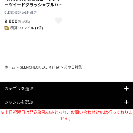
ーツイードクラッシャブルハッ
ト ブラウン L
GLENCHECK JAL Mall 店
9,900
円
（税込）
積算 90 マイル (1倍)
ホーム
>
GLENCHECK JAL Mall 店
>
母の日特集
カテゴリを選ぶ
ジャンルを選ぶ
※土日祝曜日は発送業務のみとなり、お問い合わせ対応は行っておりま
せん。