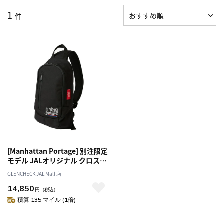
1
件
[Manhattan Portage] 別注限定
モデル JALオリジナル クロスボ
ディバック ブラック 5025J
GLENCHECK JAL Mall 店
14,850
円
（税込）
積算 135 マイル (1倍)