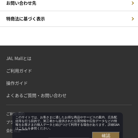
お問い合わせ先
特商法に基づく表示
JAL Mallとは
ご利用ガイド
操作ガイド
よくあるご質問・お問い合わせ
ご利用規約
このサイトでは、お客さまに適したお得な商品やサービスの案内、広告配
信等を行う目的で、第三者から提供された位置情報や広告データなどの情
プライバシーポリシー
報をお客さまの個人データと結びつけて利用する場合があります。詳細Q&A
は
こちら
を参照ください。
会社概要
確認