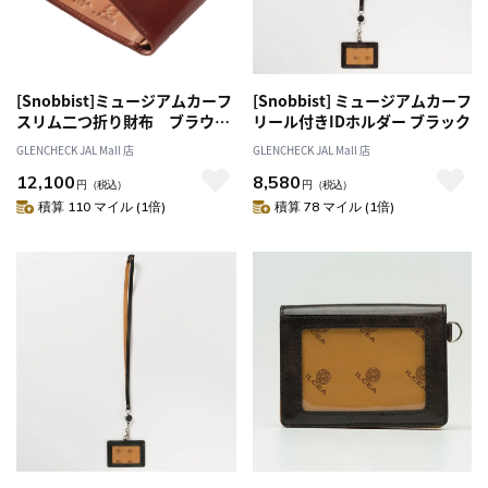
[Snobbist]ミュージアムカーフ
[Snobbist] ミュージアムカーフ
スリム二つ折り財布 ブラウン
リール付きIDホルダー ブラック
[名入れ無料]
GLENCHECK JAL Mall 店
GLENCHECK JAL Mall 店
12,100
8,580
円
（税込）
円
（税込）
積算 110 マイル (1倍)
積算 78 マイル (1倍)