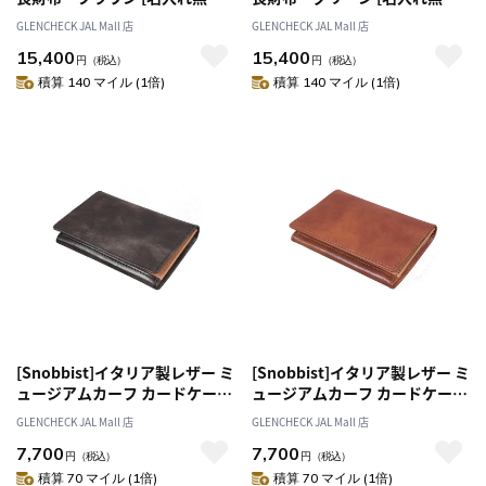
[オススメ対象]
[オススメ対象]
GLENCHECK JAL Mall 店
GLENCHECK JAL Mall 店
15,400
15,400
円
（税込）
円
（税込）
積算 140 マイル (1倍)
積算 140 マイル (1倍)
[Snobbist]イタリア製レザー ミ
[Snobbist]イタリア製レザー ミ
ュージアムカーフ カードケー
ュージアムカーフ カードケー
ス/名刺入れ ブラック [名入れ
ス/名刺入れ ブラウン [名入れ
GLENCHECK JAL Mall 店
GLENCHECK JAL Mall 店
無料]
無料]
7,700
7,700
円
（税込）
円
（税込）
積算 70 マイル (1倍)
積算 70 マイル (1倍)