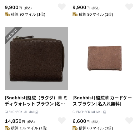
9,900
9,900
円
（税込）
円
（税込）
積算 90 マイル (1倍)
積算 90 マイル (1倍)
[Snobbist]駱駝（ラクダ）革 ミ
[Snobbist] 駱駝革 カードケー
ディウォレット ブラウン [名入
ス ブラウン [名入れ無料]
れ無料]
GLENCHECK JAL Mall 店
GLENCHECK JAL Mall 店
14,850
6,600
円
（税込）
円
（税込）
積算 135 マイル (1倍)
積算 60 マイル (1倍)