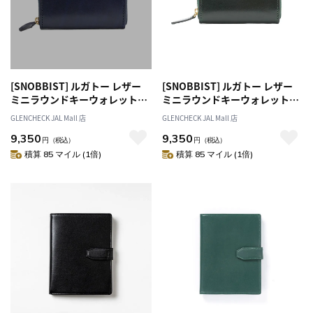
[SNOBBIST] ルガトー レザー
[SNOBBIST] ルガトー レザー
ミニラウンドキーウォレット
ミニラウンドキーウォレット
ネイビー(名入不可)[オススメ対
グリーン(名入不可)[オススメ対
GLENCHECK JAL Mall 店
GLENCHECK JAL Mall 店
象]
象]
9,350
9,350
円
（税込）
円
（税込）
積算 85 マイル (1倍)
積算 85 マイル (1倍)