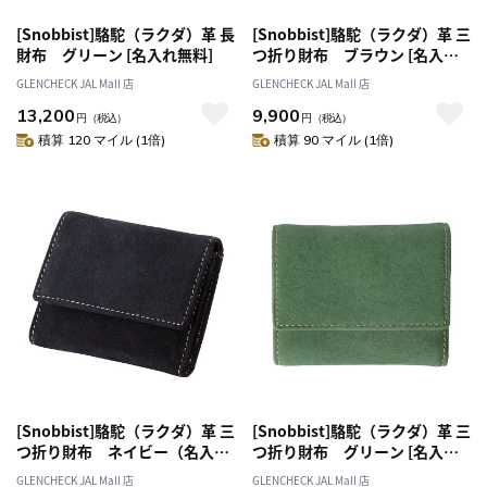
[Snobbist]駱駝（ラクダ）革 長
[Snobbist]駱駝（ラクダ）革 三
財布 グリーン [名入れ無料]
つ折り財布 ブラウン [名入れ
無料]
GLENCHECK JAL Mall 店
GLENCHECK JAL Mall 店
13,200
9,900
円
（税込）
円
（税込）
積算 120 マイル (1倍)
積算 90 マイル (1倍)
[Snobbist]駱駝（ラクダ）革 三
[Snobbist]駱駝（ラクダ）革 三
つ折り財布 ネイビー（名入れ
つ折り財布 グリーン [名入れ
不可）
無料]
GLENCHECK JAL Mall 店
GLENCHECK JAL Mall 店