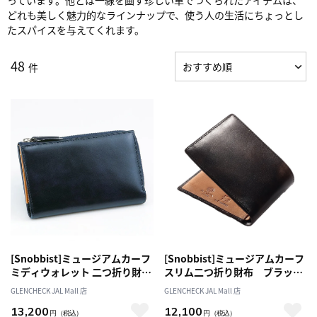
どれも美しく魅力的なラインナップで、使う人の生活にちょっとし
たスパイスを与えてくれます。
48
件
[Snobbist]ミュージアムカーフ
[Snobbist]ミュージアムカーフ
ミディウォレット 二つ折り財
スリム二つ折り財布 ブラック
布 ネイビー [名入れ無料][オス
[名入れ無料]
GLENCHECK JAL Mall 店
GLENCHECK JAL Mall 店
スメ対象]
13,200
12,100
円
（税込）
円
（税込）