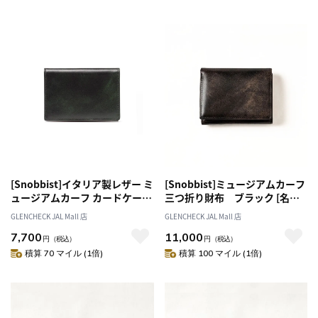
[Snobbist]イタリア製レザー ミ
[Snobbist]ミュージアムカーフ
ュージアムカーフ カードケー
三つ折り財布 ブラック [名入
ス/名刺入れ グリーン [名入れ
れ無料]
GLENCHECK JAL Mall 店
GLENCHECK JAL Mall 店
無料]
7,700
11,000
円
（税込）
円
（税込）
積算 70 マイル (1倍)
積算 100 マイル (1倍)