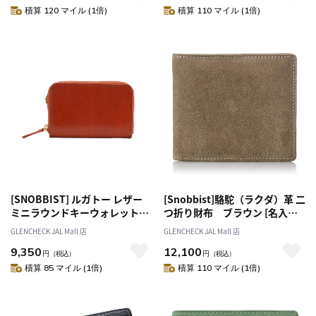
積算 120 マイル (1倍)
積算 110 マイル (1倍)
[SNOBBIST] ルガトー レザー
[Snobbist]駱駝（ラクダ）革 二
ミニラウンドキーウォレット
つ折り財布 ブラウン [名入れ
ブラウン [名入れ無料][オススメ
無料]
GLENCHECK JAL Mall 店
GLENCHECK JAL Mall 店
対象]
9,350
12,100
円
（税込）
円
（税込）
積算 85 マイル (1倍)
積算 110 マイル (1倍)