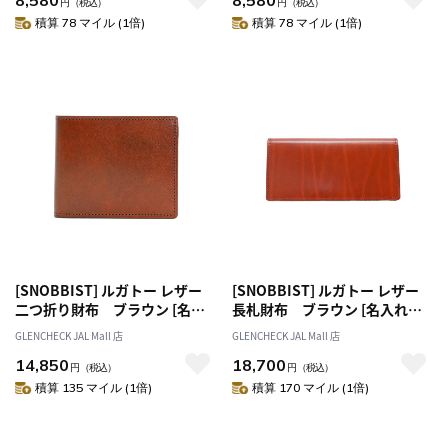
8,580
8,580
円
（税込）
円
（税込）
積算 78 マイル (1倍)
積算 78 マイル (1倍)
[SNOBBIST] ルガトー レザー
[SNOBBIST] ルガトー レザー
二つ折り財布 ブラウン [名入
長札財布 ブラウン [名入れ無
れ無料][オススメ対象]
料][オススメ対象]
GLENCHECK JAL Mall 店
GLENCHECK JAL Mall 店
14,850
18,700
円
（税込）
円
（税込）
積算 135 マイル (1倍)
積算 170 マイル (1倍)