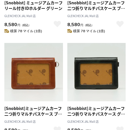
[Snobbist] ミュージアムカーフ
[Snobbist]ミュージアムカーフ
リール付きIDホルダー グリーン
二つ折りマルチパスケース ブラ
ック
GLENCHECK JAL Mall 店
GLENCHECK JAL Mall 店
8,580
8,580
円
（税込）
円
（税込）
積算 78 マイル (1倍)
積算 78 マイル (1倍)
[Snobbist]ミュージアムカーフ
[Snobbist]ミュージアムカーフ
二つ折りマルチパスケース ブラ
二つ折りマルチパスケース グリ
ウン
ーン
GLENCHECK JAL Mall 店
GLENCHECK JAL Mall 店