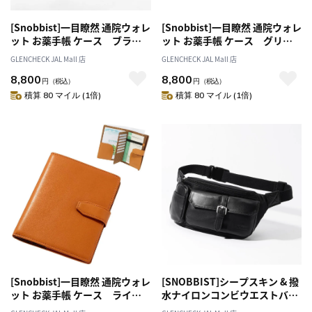
[Snobbist]一目瞭然 通院ウォレ
[Snobbist]一目瞭然 通院ウォレ
ット お薬手帳 ケース ブラッ
ット お薬手帳 ケース グリー
ク[オススメ対象]
ン[オススメ対象]
GLENCHECK JAL Mall 店
GLENCHECK JAL Mall 店
8,800
8,800
円
（税込）
円
（税込）
積算 80 マイル (1倍)
積算 80 マイル (1倍)
[Snobbist]一目瞭然 通院ウォレ
[SNOBBIST]シープスキン & 撥
ット お薬手帳 ケース ライト
水ナイロンコンビウエストバッ
ブラウン[オススメ対象]
グ ボディバッグ ブラック