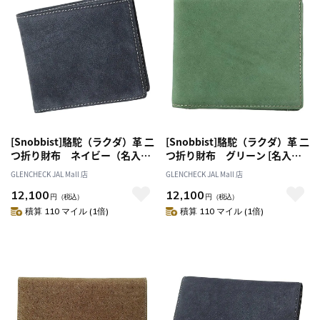
[Snobbist]駱駝（ラクダ）革 二
[Snobbist]駱駝（ラクダ）革 二
つ折り財布 ネイビー（名入れ
つ折り財布 グリーン [名入れ
不可）
無料]
GLENCHECK JAL Mall 店
GLENCHECK JAL Mall 店
12,100
12,100
円
（税込）
円
（税込）
積算 110 マイル (1倍)
積算 110 マイル (1倍)