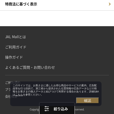
特商法に基づく表示
JAL Mallとは
ご利用ガイド
操作ガイド
よくあるご質問・お問い合わせ
ご利用規約
このサイトでは、お客さまに適したお得な商品やサービスの案内、広告配
信等を行う目的で、第三者から提供された位置情報や広告データなどの情
プライバシーポリシー
報をお客さまの個人データと結びつけて利用する場合があります。詳細Q&A
は
こちら
を参照ください。
会社概要
確認
絞り込み
Copyright©Japan Airlines. All rights reserved.