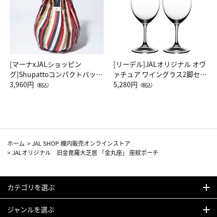
[マーナxJALショッピン
[リーデル]JALオリジナル オヴ
グ]Shupattoコンパクトバッグ
ァチュア ワイングラス2脚セッ
Drop JAL客室乗務員（LC）ス
3,960円
ト（レッドワイン）
5,280円
（税込）
（税込）
カーフ柄
ホーム
>
JAL SHOP 機内販売オンラインストア
>
JALオリジナル 旧金毘羅大芝居 「金丸座」 座紋ポーチ
カテゴリを選ぶ
ジャンルを選ぶ