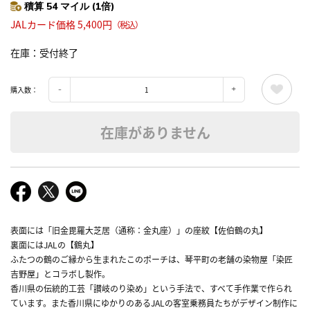
積算 54 マイル (1倍)
JALカード価格 5,400円
（税込）
在庫
受付終了
購入数：
在庫がありません
表面には「旧金毘羅大芝居（通称：金丸座）」の座紋【佐伯鶴の丸】
裏面にはJALの【鶴丸】
ふたつの鶴のご縁から生まれたこのポーチは、琴平町の老舗の染物屋「染匠
吉野屋」とコラボし製作。
香川県の伝統的工芸「讃岐のり染め」という手法で、すべて手作業で作られ
ています。また香川県にゆかりのあるJALの客室乗務員たちがデザイン制作に