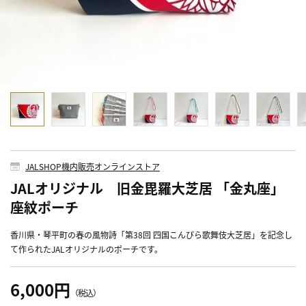
JALSHOP機内販売オンラインストア
JALオリジナル 旧金毘羅大芝居 「金丸座」
座紋ポーチ
香川県・琴平町の春の風物詩「第38回 四国こんぴら歌舞伎大芝居」を記念し
て作られたJALオリジナルのポーチです。
6,000円
（税込）