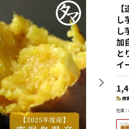
【
し
し
加
と
イ
1,
積算
在庫