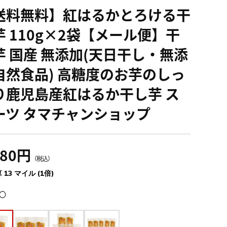
送料無料】紅はるかとろける干
芋 110g×2袋【メール便】干
芋 国産 無添加(天日干し・無添
自然食品) 高糖度のお芋のしっ
り鹿児島産紅はるか干し芋 ス
ーツ タマチャンショップ
480円
（税込）
 13 マイル (1倍)
〇