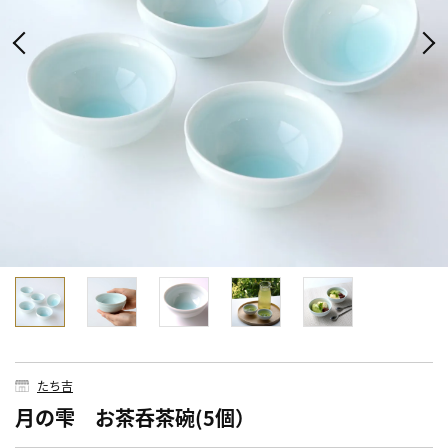
たち吉
月の雫 お茶呑茶碗(5個）