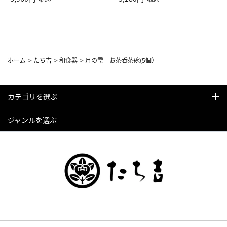
カーフ柄
ホーム
>
たち吉
>
和食器
>
月の雫 お茶呑茶碗(5個）
カテゴリを選ぶ
ジャンルを選ぶ