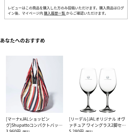
レビューはこの商品を購入した方のみ投稿いただけます。購入商品はログ
イン後、マイページ内
購入履歴一覧
からご確認いただけます。
あなたへのおすすめ
[マーナxJALショッピン
[リーデル]JALオリジナル オヴ
グ]Shupattoコンパクトバッグ
ァチュア ワイングラス2脚セッ
Drop JAL客室乗務員（LC）ス
3,960円
ト（レッドワイン）
5,280円
（税込）
（税込）