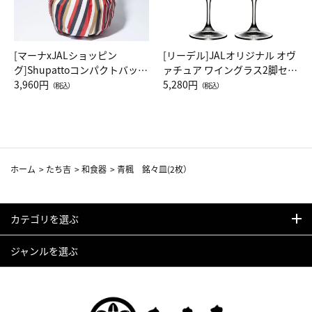
[マーナxJALショッピン
[リーデル]JALオリジナル オヴ
グ]Shupattoコンパクトバッグ
ァチュア ワイングラス2脚セッ
Drop JAL客室乗務員（LC）ス
3,960円
ト（レッドワイン）
5,280円
（税込）
（税込）
カーフ柄
ホーム
>
たち吉
>
和食器
>
青楓 銘々皿(2枚）
カテゴリを選ぶ
ジャンルを選ぶ