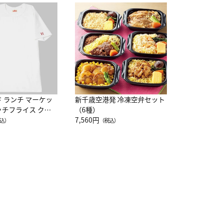
JAL特製
レー 200
10,800円
（
ド ランチ マーケッ
新千歳空港発 冷凍空弁セット
ッチフライス クル
（6種）
注半袖Ｔシャツ
7,560円
込）
（税込）