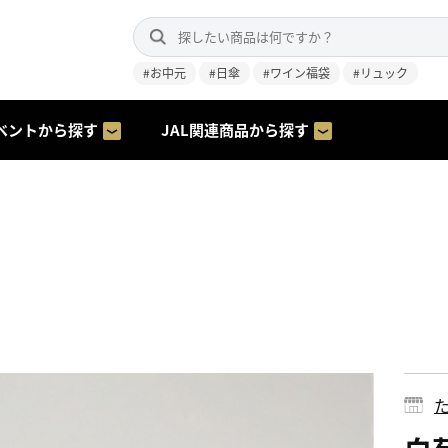
#お中元
#日傘
#ワイン福袋
#リュック
ベントから探す
JAL関連商品から探す