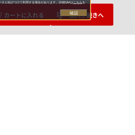
タと結びつけて利用する場合があります。詳細Q&Aは
こちら
を
確認
カートに入れる
購入手続きへ
お支払いについて
送料について
営業日について
合わせ