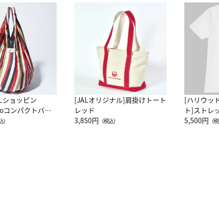
ALショッピン
[JALオリジナル]肩掛けトート
[ハリウッ
attoコンパクトバッ
レッド
ト]ストレ
JAL客室乗務員
3,850円
ーネック別
5,500円
込）
（税込）
（税
カーフ柄