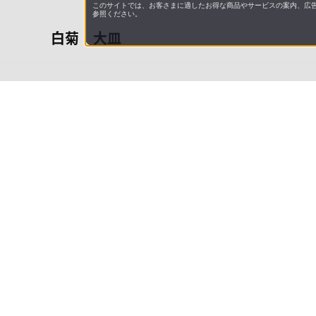
このサイトでは、お客さまに適したお得な商品やサービスの案内、広告
参照ください。
白菊 大皿
会社概
領収書
キャン
お問い
JAL M