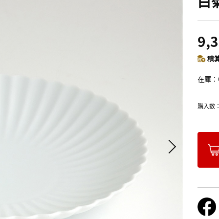
白
9,
積算
在庫
購入数