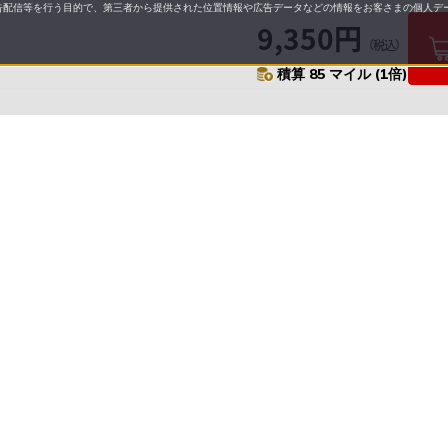
配信等を行う目的で、第三者から提供された位置情報や広告データなどの情報をお客さまの個人デー
9,350円
（税込）
積算 85 マイル (1倍)
要
プライバシーポリシー
について
配送について
セル・返品・交換について
保証・修理について
合わせ先
特商法に基づく表示
allとは
ご利用ガイド
操作ガイド
よくあるご質問・お問い