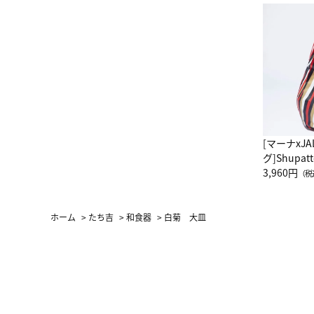
[マーナxJ
グ]Shup
グ Drop 
3,960円
（税
（LC）ス
ホーム
>
たち吉
>
和食器
>
白菊 大皿