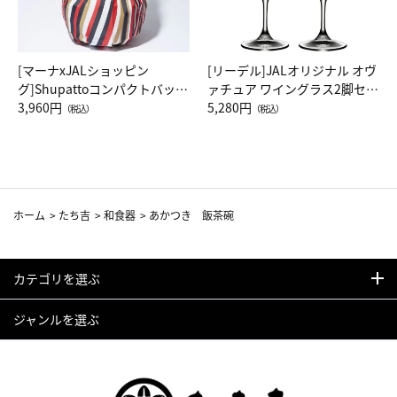
[マーナxJALショッピン
[リーデル]JALオリジナル オヴ
グ]Shupattoコンパクトバッグ
ァチュア ワイングラス2脚セッ
Drop JAL客室乗務員（LC）ス
3,960円
ト（レッドワイン）
5,280円
（税込）
（税込）
カーフ柄
ホーム
>
たち吉
>
和食器
>
あかつき 飯茶碗
カテゴリを選ぶ
ジャンルを選ぶ