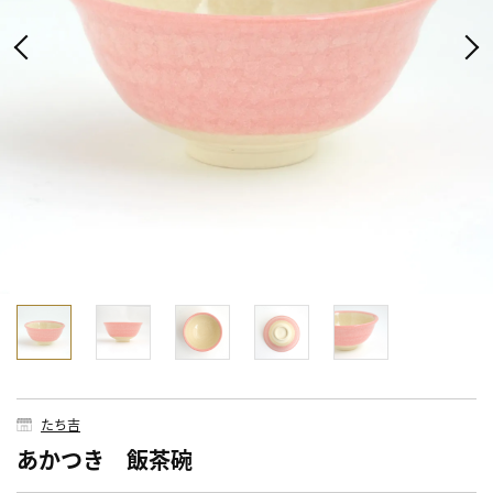
たち吉
あかつき 飯茶碗