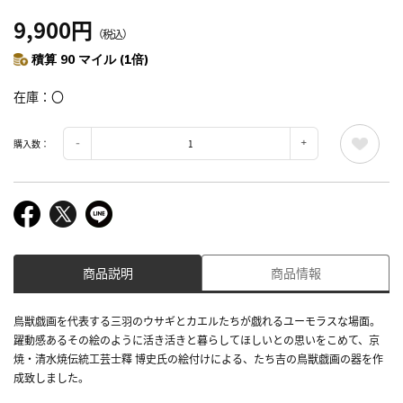
9,900円
（税込）
積算 90 マイル (1倍)
在庫
〇
購入数：
商品説明
商品情報
鳥獣戯画を代表する三羽のウサギとカエルたちが戯れるユーモラスな場面。
躍動感あるその絵のように活き活きと暮らしてほしいとの思いをこめて、京
焼・清水焼伝統工芸士釋 博史氏の絵付けによる、たち吉の鳥獣戯画の器を作
成致しました。