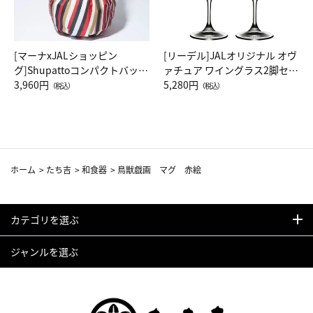
[マーナxJALショッピン
[リーデル]JALオリジナル オヴ
グ]Shupattoコンパクトバッグ
ァチュア ワイングラス2脚セッ
Drop JAL客室乗務員（LC）ス
3,960円
ト（レッドワイン）
5,280円
（税込）
（税込）
カーフ柄
ホーム
>
たち吉
>
和食器
>
鳥獣戯画 マグ 赤絵
カテゴリを選ぶ
ジャンルを選ぶ