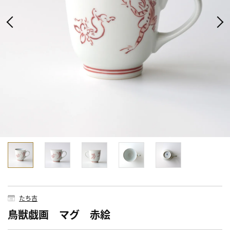
たち吉
鳥獣戯画 マグ 赤絵