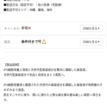
■配送方法（指定不可）：佐川急便（宅配便）
■配送不可エリア：沖縄、離島、海外
×
不可
キャンセル
詳細を見る
▼
△
条件付きで可
返品
詳細を見る
▼
【商品説明】
iPS細胞培養上清液と次世代型美容成分を贅沢に凝縮した美容液。
次世代型美容成分で気品と自信をまとう素肌へ。
iPS細胞培養液と厳選された次世代の美容成分を凝縮した美容液が角質層のす
みずみまで浸透。
肌をすこやかに保ち、潤いに満ちた上質な美を積み重ね美しい素肌へ導きま
す。