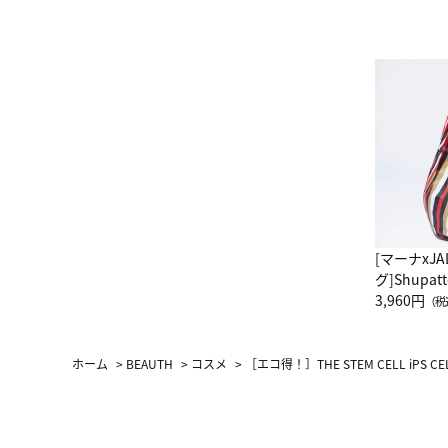
[マーナxJ
グ]Shup
グ Drop 
3,960円
（税
（LC）ス
ホーム
>
BEAUTH
>
コスメ
>
［エコ得！］THE STEM CELL iPS