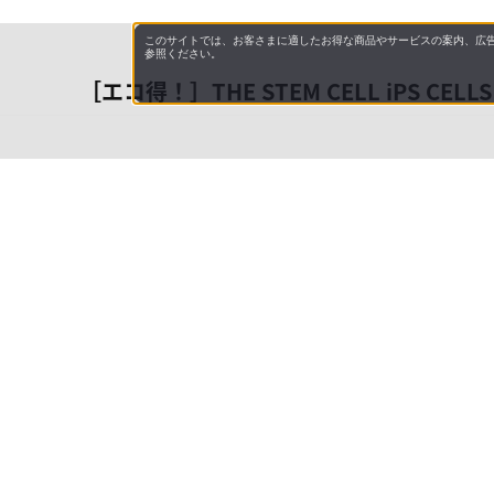
このサイトでは、お客さまに適したお得な商品やサービスの案内、広告
参照ください。
［エコ得！］THE STEM CELL iPS CE
会社概
領収書
キャン
お問い
JAL M