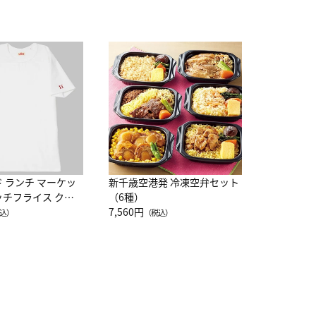
JAL特製
レー 200
10,800円
（
ド ランチ マーケッ
新千歳空港発 冷凍空弁セット
ッチフライス クル
（6種）
注半袖Ｔシャツ
7,560円
込）
（税込）