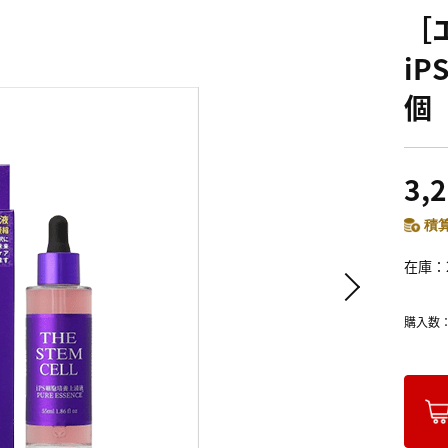
［エ
iP
個
3,
積算
在庫
購入数