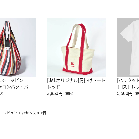
ALショッピン
[JALオリジナル]肩掛けトート
[ハリウッ
attoコンパクトバッ
レッド
ト]ストレ
JAL客室乗務員
3,850円
ーネック別
5,500円
込）
（税込）
（税
カーフ柄
 CELLS ピュアエッセンス×2個