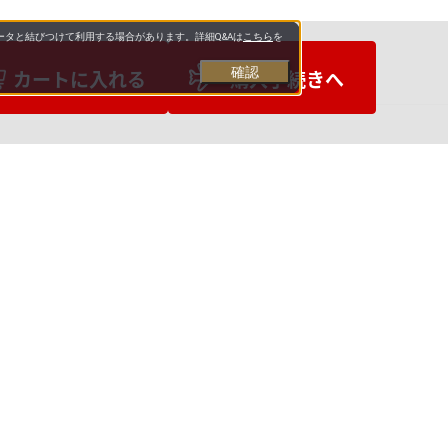
タと結びつけて利用する場合があります。詳細Q&Aは
こちら
を
確認
カートに入れる
購入手続きへ
お支払いについて
送料について
営業日について
合わせ