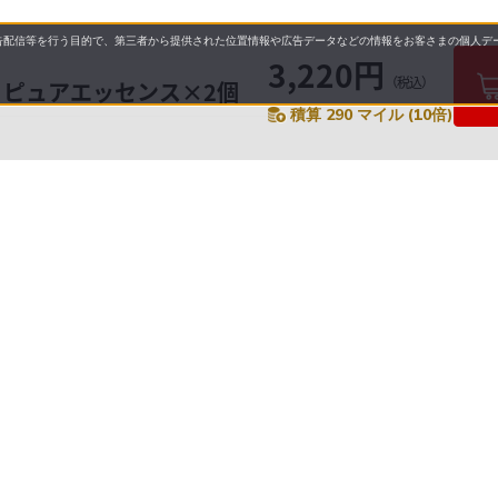
配信等を行う目的で、第三者から提供された位置情報や広告データなどの情報をお客さまの個人デー
3,220円
（税込）
LLS ピュアエッセンス×2個
積算 290 マイル (10倍)
要
プライバシーポリシー
について
配送について
セル・返品・交換について
保証・修理について
合わせ先
特商法に基づく表示
allとは
ご利用ガイド
操作ガイド
よくあるご質問・お問い