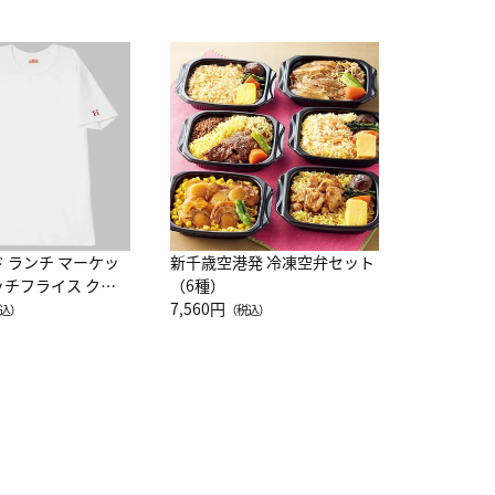
JAL特製
レー 200
10,800円
（
ド ランチ マーケッ
新千歳空港発 冷凍空弁セット
ッチフライス クル
（6種）
注半袖Ｔシャツ
7,560円
込）
（税込）