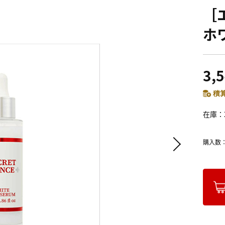
［エ
ホ
3,
積算
在庫
購入数