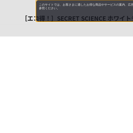
このサイトでは、お客さまに適したお得な商品やサービスの案内、広告
参照ください。
［エコ得！］SECRET SCIENCE ホワ
会社概
領収書
キャン
お問い
JAL M