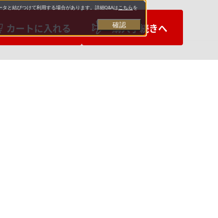
タと結びつけて利用する場合があります。詳細Q&Aは
こちら
を
確認
カートに入れる
購入手続きへ
お支払いについて
送料について
営業日について
合わせ