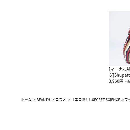
[マーナxJ
グ]Shup
グ Drop 
3,960円
（税
（LC）ス
ホーム
>
BEAUTH
>
コスメ
>
［エコ得！］SECRET SCIENCE 