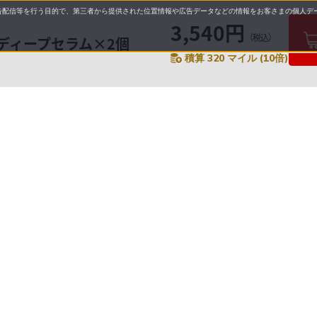
配信等を行う目的で、第三者から提供された位置情報や広告データなどの情報をお客さまの個人デー
3,540円
（税込）
イトディープセラム×2個
積算 320 マイル (10倍)
要
プライバシーポリシー
について
配送について
セル・返品・交換について
保証・修理について
合わせ先
特商法に基づく表示
allとは
ご利用ガイド
操作ガイド
よくあるご質問・お問い
ご利用規約
プライバシーポリシー
会社概要