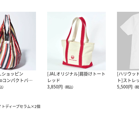
ALショッピン
[JALオリジナル]肩掛けトート
[ハリウッ
attoコンパクトバッ
レッド
ト]ストレ
JAL客室乗務員
3,850円
ーネック別
5,500円
込）
（税込）
（税
カーフ柄
ホワイトディープセラム×2個