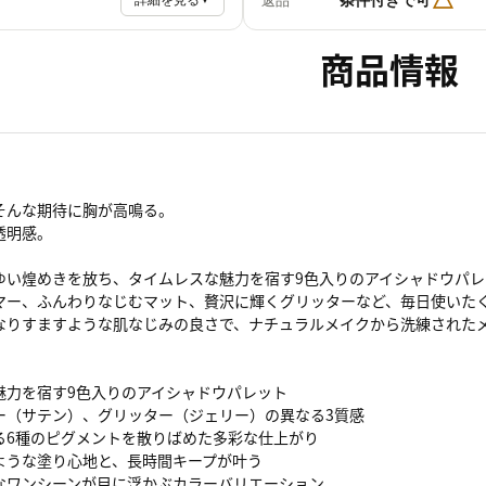
返品
詳細を見る
商品情報
”そんな期待に胸が高鳴る。
透明感。
ゆい煌めきを放ち、タイムレスな魅力を宿す9色入りのアイシャドウパレ
マー、ふんわりなじむマット、贅沢に輝くグリッターなど、毎日使いた
なりすますような肌なじみの良さで、ナチュラルメイクから洗練された
魅力を宿す9色入りのアイシャドウパレット
ー（サテン）、グリッター（ジェリー）の異なる3質感
る6種のピグメントを散りばめた多彩な仕上がり
ような塗り心地と、長時間キープが叶う
なワンシーンが目に浮かぶカラーバリエーション