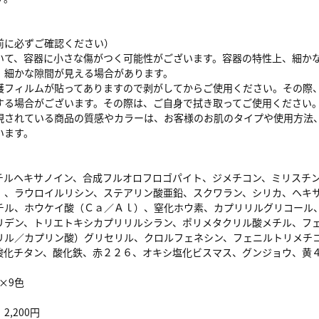
購入前に必ずご確認ください）
いて、容器に小さな傷がつく可能性がございます。容器の特性上、細か
、細かな隙間が見える場合があります。
護フィルムが貼ってありますので剥がしてからご使用ください。その際
する場合がございます。その際は、ご自身で拭き取ってご使用ください
現されている商品の質感やカラーは、お客様のお肌のタイプや使用方法
います。
チルヘキサノイン、合成フルオロフロゴパイト、ジメチコン、ミリスチ
）、ラウロイルリシン、ステアリン酸亜鉛、スクワラン、シリカ、ヘキ
チル、ホウケイ酸（Ｃａ／Ａｌ）、窒化ホウ素、カプリリルグリコール
リデン、トリエトキシカプリリルシラン、ポリメタクリル酸メチル、フ
リル／カプリン酸）グリセリル、クロルフェネシン、フェニルトリメチ
酸化チタン、酸化鉄、赤２２６、オキシ塩化ビスマス、グンジョウ、黄
×9色
,200円