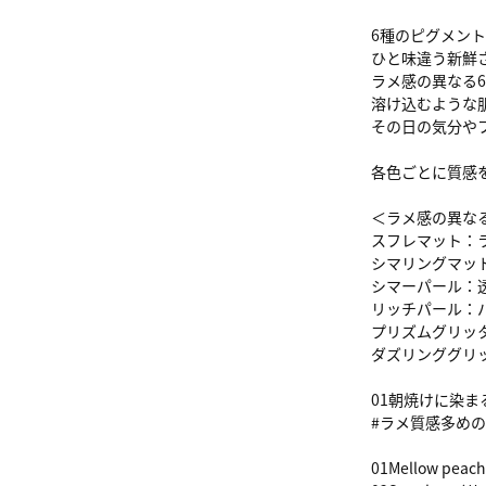
6種のピグメン
ひと味違う新鮮
ラメ感の異なる
溶け込むような
その日の気分や
各色ごとに質感
＜ラメ感の異な
スフレマット：
シマリングマッ
シマーパール：
リッチパール：
プリズムグリッ
ダズリンググリ
01朝焼けに染
#ラメ質感多め
01Mellow 