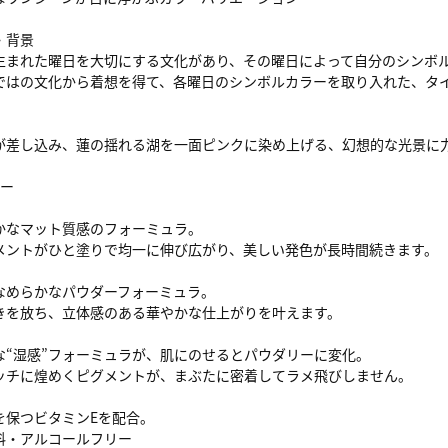
・背景
生まれた曜日を大切にする文化があり、その曜日によって自分のシンボ
ではの文化から着想を得て、各曜日のシンボルカラーを取り入れた、タ
が差し込み、蓮の揺れる湖を一面ピンクに染め上げる、幻想的な光景に
ャー
かなマット質感のフォーミュラ。
メントがひと塗りで均一に伸び広がり、美しい発色が長時間続きます。
なめらかなパウダーフォーミュラ。
きを放ち、立体感のある華やかな仕上がりを叶えます。
な“湿感”フォーミュラが、肌にのせるとパウダリーに変化。
ッチに煌めくピグメントが、まぶたに密着してラメ飛びしません。
を保つビタミンEを配合。
料・アルコールフリー