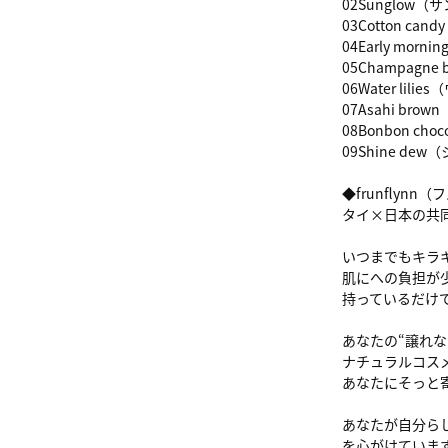
02Sunglow
03Cotton 
04Early mo
05Champag
06Water l
07Asahi b
08Bonbon 
09Shine d
◆frunflyn
タイ×日本の共
いつまでもキラ
肌にへの負担が
持っているだけ
あなたの“譲れな
ナチュラルコスメ“
あなたにそっと
あなたが自分ら
を心がけていま