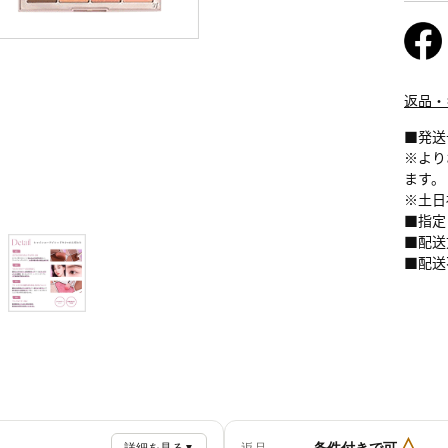
返品・
■発送
※より
ます。
※土日
■指定
■配送
■配送
△
条件付きで可
▼