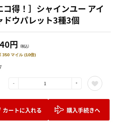
エコ得！］シャインユー アイ
ャドウパレット3種3個
940円
（税込）
 350 マイル (10倍)
7
：
カートに入れる
購入手続きへ