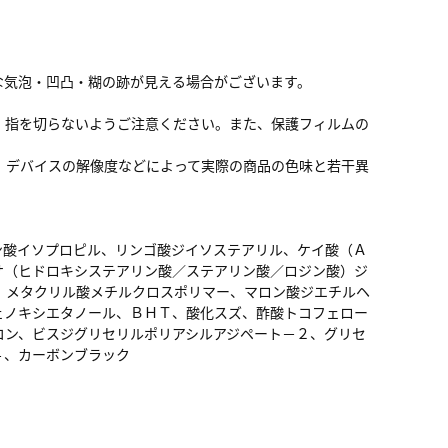
な気泡・凹凸・糊の跡が見える場合がございます。
、指を切らないようご注意ください。また、保護フィルムの
。
、デバイスの解像度などによって実際の商品の色味と若干異
ン酸イソプロピル、リンゴ酸ジイソステアリル、ケイ酸（Ａ
サ（ヒドロキシステアリン酸／ステアリン酸／ロジン酸）ジ
、メタクリル酸メチルクロスポリマー、マロン酸ジエチルヘ
ェノキシエタノール、ＢＨＴ、酸化スズ、酢酸トコフェロー
コン、ビスジグリセリルポリアシルアジペート－２、グリセ
４、カーボンブラック