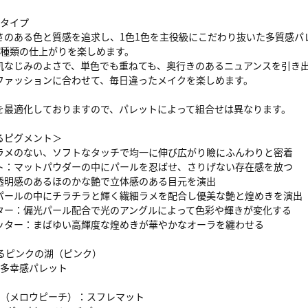
トタイプ
さのある色と質感を追求し、1色1色を主役級にこだわり抜いた多質感パ
6種類の仕上がりを楽しめます。
肌なじみのよさで、単色でも重ねても、奥行きのあるニュアンスを引き
ファッションに合わせて、毎日違ったメイクを楽しめます。
を最適化しておりますので、パレットによって組合せは異なります。
るピグメント＞
ラメのない、ソフトなタッチで均一に伸び広がり瞼にふんわりと密着
ト：マットパウダーの中にパールを忍ばせ、さりげない存在感を放つ
透明感のあるほのかな艶で立体感のある目元を演出
パールの中にチラチラと輝く繊細ラメを配合し優美な艶と煌めきを演出
ター：偏光パール配合で光のアングルによって色彩や輝きが変化する
ッター：まばゆい高輝度な煌めきが華やかなオーラを纏わせる
まるピンクの湖（ピンク）
の多幸感パレット
peach（メロウピーチ）：スフレマット