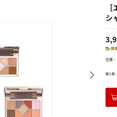
［
シ
3,
積算
在庫
購入数