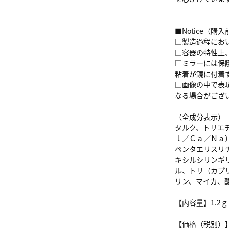
■Notice（
□製造過程にお
□容器の特性上
□ミラーには保
粘着が鏡に付着
□画像の中で表
なる場合がござ
（全成分表示）
タルク、トリエ
ｌ／Ｃａ／Ｎａ
ペンタエリスリ
キシルシリンギ
ル、トリ（カプ
リン、マイカ、
【内容量】1.2ｇ
【価格（税別）】2