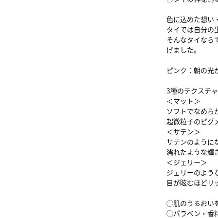
色に込めた想い
タイでは自分の
そんなタイなら
げました。
ピンク：朝の光
3種のテクスチ
＜マット＞
ソフトでなめら
超微粒子のピグ
＜サテン＞
サテンのように
濡れたような輝
＜ジェリー＞
ジェリーのよう
目が眩むほどリ
◯肌のうるおい
◯パラベン・香