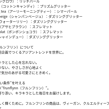
（サングロウ）：リッチパール
candy（コットンキャンディ）：プリズムグリッター
rning tea（アーリーモーニングティー）：シマーパール
ne beige（シャンパンベージュ）：ダズリンググリッター
ilies（ウォーターリリー）：ダズリンググリッター
rown（アサヒブラウン）：スフレマット
chocolat（ボンボンショコラ）：スフレマット
ew（シャインデュー）：ダズリンググリッター
n（フルンフリン）について
同企画でつくるアジアントレンドを世界に。
キラとした心を忘れない。
少ない、やさしさが心地よく
で気分のあがる可愛さにときめく。
い条件”を叶える
frunflynn（フルンフリン）”。
寄り添い、キラキラとした毎日をお届けします。
しく輝くために。フルンフリンの商品は、ヴィーガン、クルエルティー
す。