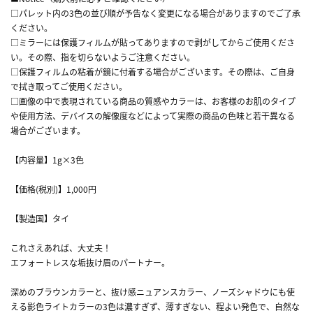
□パレット内の3色の並び順が予告なく変更になる場合がありますのでご了承
ください。
□ミラーには保護フィルムが貼ってありますので剥がしてからご使用くださ
い。その際、指を切らないようご注意ください。
□保護フィルムの粘着が鏡に付着する場合がございます。その際は、ご自身
で拭き取ってご使用ください。
□画像の中で表現されている商品の質感やカラーは、お客様のお肌のタイプ
や使用方法、デバイスの解像度などによって実際の商品の色味と若干異なる
場合がございます。
【内容量】1g×3色
【価格(税別)】1,000円
【製造国】タイ
これさえあれば、大丈夫！
エフォートレスな垢抜け眉のパートナー。
深めのブラウンカラーと、抜け感ニュアンスカラー、ノーズシャドウにも使
える影色ライトカラーの3色は濃すぎず、薄すぎない、程よい発色で、自然な