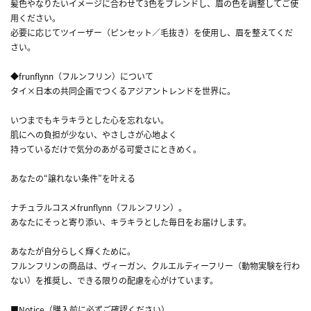
髪色やなりたいイメージに合わせて3色をブレンドし、眉の色を調整してご使
用ください。
必要に応じてツイーザー（ピンセット／毛抜き）を使用し、眉を整えてくだ
さい。
◆frunflynn（フルンフリン）について
タイ×日本の共同企画でつくるアジアントレンドを世界に。
いつまでもキラキラとした心を忘れない。
肌にへの負担が少ない、やさしさが心地よく
持っているだけで気分のあがる可愛さにときめく。
あなたの“譲れない条件”を叶える
ナチュラルコスメfrunflynn（フルンフリン）。
あなたにそっと寄り添い、キラキラとした毎日をお届けします。
あなたが自分らしく輝くために。
フルンフリンの商品は、ヴィーガン、クルエルティーフリー（動物実験を行わ
ない）を推奨し、できる限りの配慮を心がけています。
■Notice（購入前に必ずご確認ください）