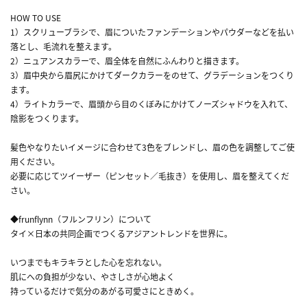
HOW TO USE
1）スクリューブラシで、眉についたファンデーションやパウダーなどを払い
落とし、毛流れを整えます。
2）ニュアンスカラーで、眉全体を自然にふんわりと描きます。
3）眉中央から眉尻にかけてダークカラーをのせて、グラデーションをつくり
ます。
4）ライトカラーで、眉頭から目のくぼみにかけてノーズシャドウを入れて、
陰影をつくります。
髪色やなりたいイメージに合わせて3色をブレンドし、眉の色を調整してご使
用ください。
必要に応じてツイーザー（ピンセット／毛抜き）を使用し、眉を整えてくだ
さい。
◆frunflynn（フルンフリン）について
タイ×日本の共同企画でつくるアジアントレンドを世界に。
いつまでもキラキラとした心を忘れない。
肌にへの負担が少ない、やさしさが心地よく
持っているだけで気分のあがる可愛さにときめく。