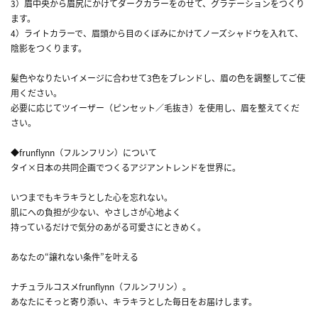
3）眉中央から眉尻にかけてダークカラーをのせて、グラデーションをつくり
ます。
4）ライトカラーで、眉頭から目のくぼみにかけてノーズシャドウを入れて、
陰影をつくります。
髪色やなりたいイメージに合わせて3色をブレンドし、眉の色を調整してご使
用ください。
必要に応じてツイーザー（ピンセット／毛抜き）を使用し、眉を整えてくだ
さい。
◆frunflynn（フルンフリン）について
タイ×日本の共同企画でつくるアジアントレンドを世界に。
いつまでもキラキラとした心を忘れない。
肌にへの負担が少ない、やさしさが心地よく
持っているだけで気分のあがる可愛さにときめく。
あなたの“譲れない条件”を叶える
ナチュラルコスメfrunflynn（フルンフリン）。
あなたにそっと寄り添い、キラキラとした毎日をお届けします。