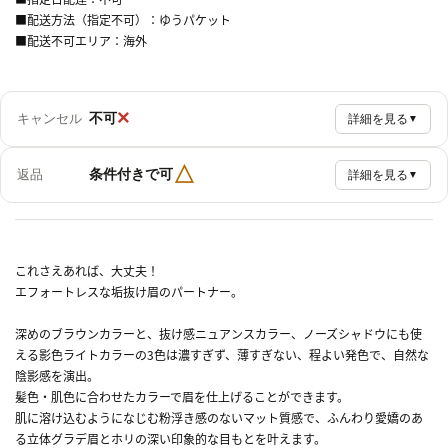
■配送方法（指定不可）：ゆうパケット
■配送不可エリア：海外
×
不可
キャンセル
詳細を見る
▼
△
条件付きで可
返品
詳細を見る
▼
これさえあれば、大丈夫！
エフォートレスな垢抜け眉のパートナー。
深めのブラウンカラーと、抜け感ニュアンスカラー、ノーズシャドウにも使
える影色ライトカラーの3色は濃すぎず、薄すぎない、程よい発色で、自然な
陰影感を演出。
髪色・肌色に合わせたカラーで眉を仕上げることができます。
肌に溶け込むようになじむ粉浮き感のないマット質感で、ふんわり愛嬌のあ
る立体グラデ眉とホリの深い印象的な目もとを叶えます。