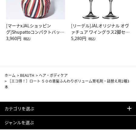
[マーナxJALショッピン
[リーデル]JALオリジナル オヴ
グ]Shupattoコンパクトバッグ
ァチュア ワイングラス2脚セッ
Drop JAL客室乗務員（LC）ス
3,960円
ト（レッドワイン）
5,280円
（税込）
（税込）
カーフ柄
ホーム
>
BEAUTH
>
ヘア・ボディケア
>
［エコ得！］ロート ５０の恵髪ふんわりボリューム育毛剤・詰替え用2種3
本
カテゴリを選ぶ
ジャンルを選ぶ