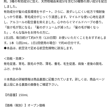
剤。3種の有効成分に加え、天然柑橘由来成分を含む50種類の潤い成分を配合
しました。
有効成分が髪の成長環境をサポート。さらに、液ダレしにくい処方で噴射後
しっかり密着、育毛成分がじっくり浸透します。マイルドな使い心地を追求
し、アルコールの配合量を抑えました。心やわらぐマイルドハーブの香り。
「抜け毛が気になる」「髪のボリュームが減った」「髪の毛が細くなっ
た」、そんな悩みをお持ちの方に。
1日2回、毎日続けて約4ケ月（120日間）お使いいただくことをおすすめしま
す。1本（1回2mL、1日2回使用の場合）で約40日分です。
◆本品は、航空法で定める航空危険物に該当します。
＜効能・効果＞
発毛促進、育毛、脱毛の予防、薄毛、養毛、毛生促進、病後・産後の脱毛、
ふけ、かゆみ
※本商品の詳細情報は商品裏面に記載されています。詳しくは、商品ページ
最上段にある裏面の画像をご確認下さい。
【内容量】150mL
【価格（税別）】オープン価格