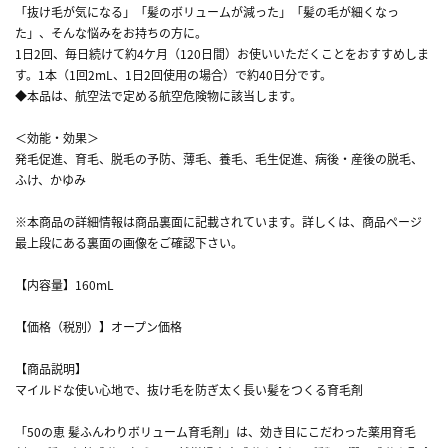
「抜け毛が気になる」「髪のボリュームが減った」「髪の毛が細くなっ
た」、そんな悩みをお持ちの方に。
1日2回、毎日続けて約4ケ月（120日間）お使いいただくことをおすすめしま
す。1本（1回2mL、1日2回使用の場合）で約40日分です。
◆本品は、航空法で定める航空危険物に該当します。
＜効能・効果＞
発毛促進、育毛、脱毛の予防、薄毛、養毛、毛生促進、病後・産後の脱毛、
ふけ、かゆみ
※本商品の詳細情報は商品裏面に記載されています。詳しくは、商品ページ
最上段にある裏面の画像をご確認下さい。
【内容量】160mL
【価格（税別）】オープン価格
【商品説明】
マイルドな使い心地で、抜け毛を防ぎ太く長い髪をつくる育毛剤
「50の恵 髪ふんわりボリューム育毛剤」は、効き目にこだわった薬用育毛