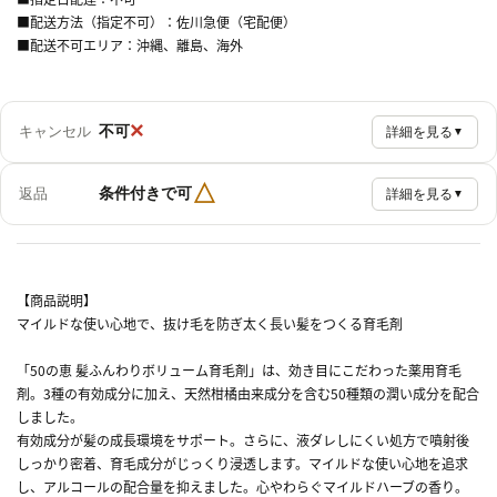
■配送方法（指定不可）：佐川急便（宅配便）
■配送不可エリア：沖縄、離島、海外
×
不可
キャンセル
詳細を見る
▼
△
条件付きで可
返品
詳細を見る
▼
【商品説明】
マイルドな使い心地で、抜け毛を防ぎ太く長い髪をつくる育毛剤
「50の恵 髪ふんわりボリューム育毛剤」は、効き目にこだわった薬用育毛
剤。3種の有効成分に加え、天然柑橘由来成分を含む50種類の潤い成分を配合
しました。
有効成分が髪の成長環境をサポート。さらに、液ダレしにくい処方で噴射後
しっかり密着、育毛成分がじっくり浸透します。マイルドな使い心地を追求
し、アルコールの配合量を抑えました。心やわらぐマイルドハーブの香り。