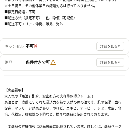
※土日祝日、その他休業日の配送対応は行っておりません。
■指定日配達：不可
■配送方法（指定不可）：佐川急便（宅配便）
■配送不可エリア：沖縄、離島、海外
×
不可
キャンセル
詳細を見る
▼
△
条件付きで可
返品
詳細を見る
▼
【商品説明】
大人気の「馬油」配合。濃密処方の大容量保湿クリーム！
馬油とは、皮膚にすぐれた浸透力を持つ天然の馬の油です。肌の保湿、血行
促進、マッサージ効果があり、やけど、ニキビ、アトピー、シミ、水虫、育
毛、花粉症、妊娠線の予防など、様々な商品に使用されております。
・本商品の詳細情報は商品裏面に記載されています。詳しくは、商品ページ