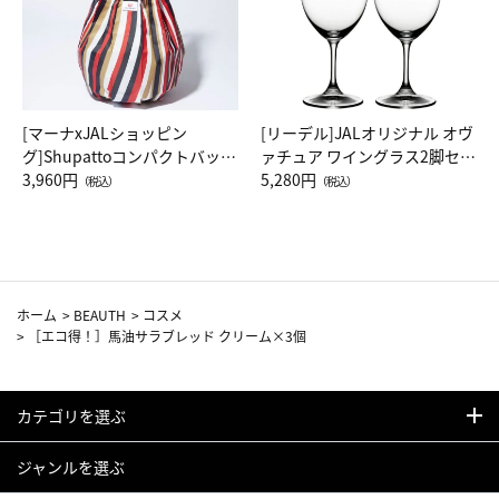
[マーナxJALショッピン
[リーデル]JALオリジナル オヴ
グ]Shupattoコンパクトバッグ
ァチュア ワイングラス2脚セッ
Drop JAL客室乗務員（LC）ス
3,960円
ト（レッドワイン）
5,280円
（税込）
（税込）
カーフ柄
ホーム
>
BEAUTH
>
コスメ
>
［エコ得！］馬油サラブレッド クリーム×3個
カテゴリを選ぶ
ジャンルを選ぶ