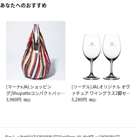
あなたへのおすすめ
[マーナxJALショッピン
[リーデル]JALオリジナル オヴ
グ]Shupattoコンパクトバッグ
ァチュア ワイングラス2脚セッ
Drop JAL客室乗務員（LC）ス
3,960円
ト（レッドワイン）
5,280円
（税込）
（税込）
カーフ柄
ホーム
>
PuttOUT/CROSSPUTT/FastDeer JAL Mall店
>
CROSSPUTT