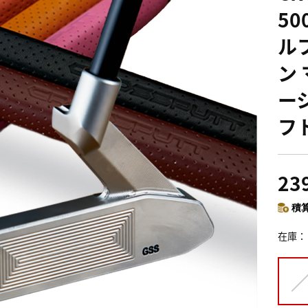
50
ル
ン
ー
フ
23
積算
在庫