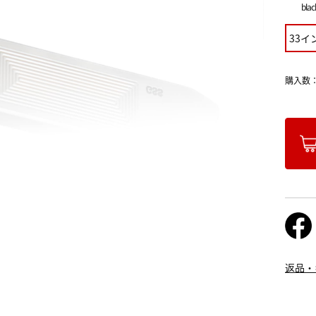
blac
33イ
購入数
返品・