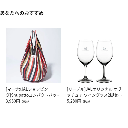
あなたへのおすすめ
[マーナxJALショッピン
[リーデル]JALオリジナル オヴ
グ]Shupattoコンパクトバッグ
ァチュア ワイングラス2脚セッ
Drop JAL客室乗務員（LC）ス
3,960円
ト（レッドワイン）
5,280円
（税込）
（税込）
カーフ柄