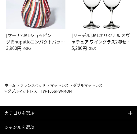
[マーナxJALショッピン
[リーデル]JALオリジナル オヴ
グ]Shupattoコンパクトバッグ
ァチュア ワイングラス2脚セッ
Drop JAL客室乗務員（LC）ス
3,960円
ト（レッドワイン）
5,280円
（税込）
（税込）
カーフ柄
ホーム
>
フランスベッド
>
マットレス
>
ダブルマットレス
>
ダブルマットレス TW-105αPW-MON
カテゴリを選ぶ
ジャンルを選ぶ