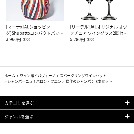
[マーナxJALショッピン
[リーデル]JALオリジナル オヴ
グ]Shupattoコンパクトバッグ
ァチュア ワイングラス2脚セッ
Drop JAL客室乗務員（LC）ス
3,960円
ト（レッドワイン）
5,280円
（税込）
（税込）
カーフ柄
ホーム
>
ワイン館ビバヴィーノ
>
スパークリングワインセット
>
シャンパーニュ！バロン・フエンテ 傑作のシャンパン 3本セット
カテゴリを選ぶ
ジャンルを選ぶ