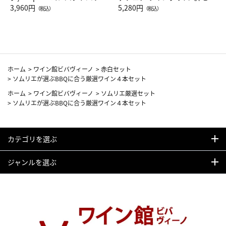
Drop JAL客室乗務員（LC）ス
3,960円
ト（レッドワイン）
5,280円
（税込）
（税込）
カーフ柄
ホーム
>
ワイン館ビバヴィーノ
>
赤白セット
>
ソムリエが選ぶBBQに合う厳選ワイン４本セット
ホーム
>
ワイン館ビバヴィーノ
>
ソムリエ厳選セット
>
ソムリエが選ぶBBQに合う厳選ワイン４本セット
カテゴリを選ぶ
ジャンルを選ぶ