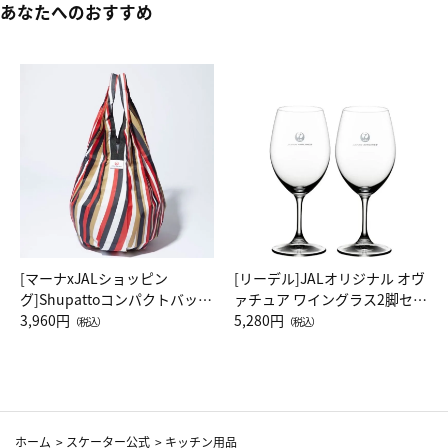
あなたへのおすすめ
[マーナxJALショッピン
[リーデル]JALオリジナル オヴ
グ]Shupattoコンパクトバッグ
ァチュア ワイングラス2脚セッ
Drop JAL客室乗務員（LC）ス
3,960円
ト（レッドワイン）
5,280円
（税込）
（税込）
カーフ柄
ホーム
>
スケーター公式
>
キッチン用品