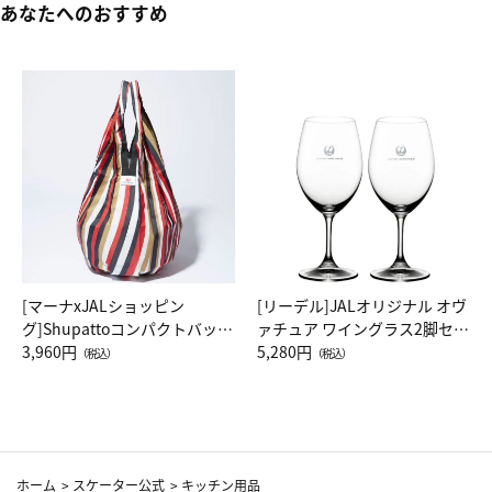
あなたへのおすすめ
[マーナxJALショッピン
[リーデル]JALオリジナル オヴ
グ]Shupattoコンパクトバッグ
ァチュア ワイングラス2脚セッ
Drop JAL客室乗務員（LC）ス
3,960円
ト（レッドワイン）
5,280円
（税込）
（税込）
カーフ柄
ホーム
>
スケーター公式
>
キッチン用品