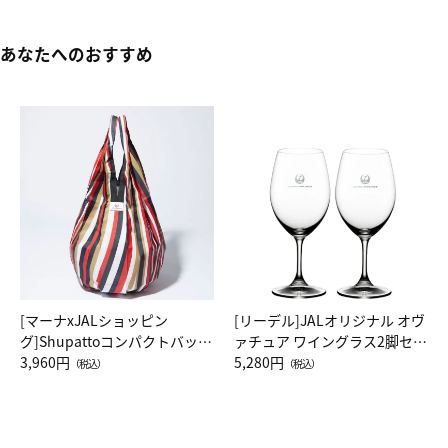
あなたへのおすすめ
[マーナxJALショッピン
[リーデル]JALオリジナル オヴ
グ]Shupattoコンパクトバッグ
ァチュア ワイングラス2脚セッ
Drop JAL客室乗務員（LC）ス
3,960円
ト（レッドワイン）
5,280円
（税込）
（税込）
カーフ柄