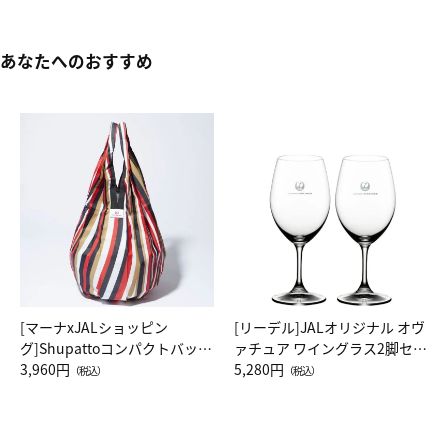
あなたへのおすすめ
[マーナxJALショッピン
[リーデル]JALオリジナル オヴ
グ]Shupattoコンパクトバッグ
ァチュア ワイングラス2脚セッ
Drop JAL客室乗務員（LC）ス
3,960円
ト（レッドワイン）
5,280円
（税込）
（税込）
カーフ柄