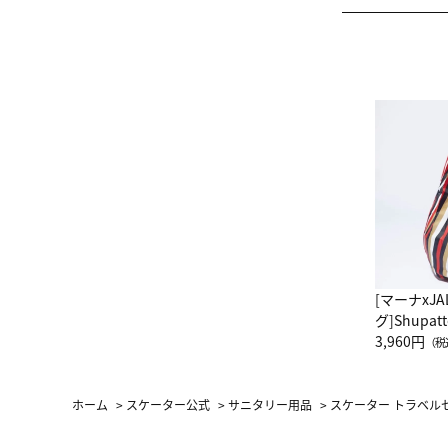
[マーナxJ
グ]Shup
グ Drop 
3,960円
（税
（LC）ス
ホーム
>
スケーター公式
>
サニタリー用品
>
スケーター トラベルセ