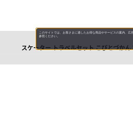
このサイトでは、お客さまに適したお得な商品やサービスの案内、広告
参照ください。
スケーター トラベルセット こびとづかん T
会社概
領収書
キャン
特商法