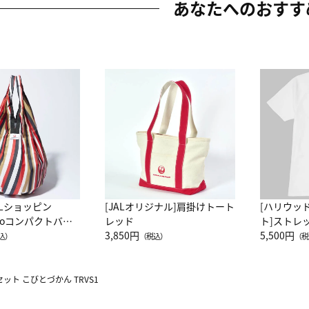
あなたへのおすす
ALショッピン
[JALオリジナル]肩掛けトート
[ハリウッ
attoコンパクトバッ
レッド
ト]ストレ
JAL客室乗務員
3,850円
ーネック別
5,500円
込）
（税込）
（税
カーフ柄
ット こびとづかん TRVS1