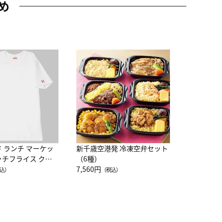
め
JAL特製
レー 200
10,800円
（
ド ランチ マーケッ
新千歳空港発 冷凍空弁セット
ッチフライス クル
（6種）
注半袖Ｔシャツ
7,560円
込）
（税込）