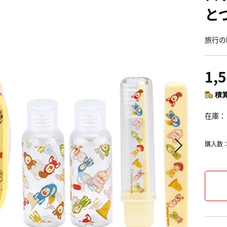
とづ
旅行の
1,
積算
在庫
購入数