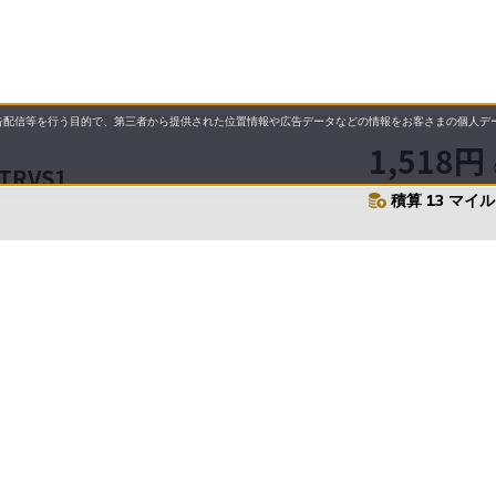
配信等を行う目的で、第三者から提供された位置情報や広告データなどの情報をお客さまの個人デー
1,518円
RVS1
積算 13 マイル 
要
プライバシーポリシー
について
配送について
セル・返品・交換について
営業日について
に基づく表示