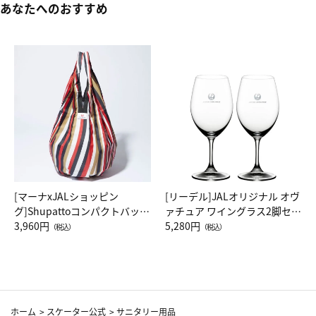
あなたへのおすすめ
[マーナxJALショッピン
[リーデル]JALオリジナル オヴ
グ]Shupattoコンパクトバッグ
ァチュア ワイングラス2脚セッ
Drop JAL客室乗務員（LC）ス
3,960円
ト（レッドワイン）
5,280円
（税込）
（税込）
カーフ柄
ホーム
>
スケーター公式
>
サニタリー用品