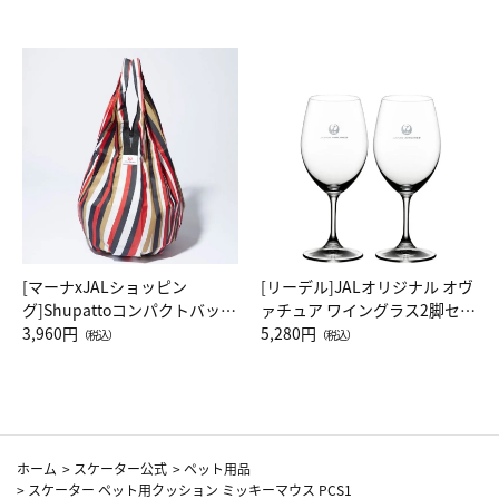
[マーナxJALショッピン
[リーデル]JALオリジナル オヴ
グ]Shupattoコンパクトバッグ
ァチュア ワイングラス2脚セッ
Drop JAL客室乗務員（LC）ス
3,960円
ト（レッドワイン）
5,280円
（税込）
（税込）
カーフ柄
ホーム
>
スケーター公式
>
ペット用品
>
スケーター ペット用クッション ミッキーマウス PCS1